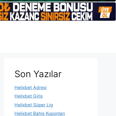
Son Yazılar
Helixbet Adresi
Helixbet Giriş
Helixbet Süper Lig
Helixbet Bahis Kuponları