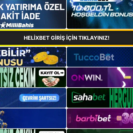
HELİXBET GİRİŞ İÇİN TIKLAYINIZ!