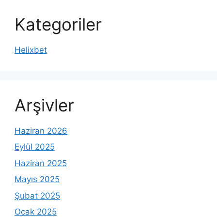
Kategoriler
Helixbet
Arşivler
Haziran 2026
Eylül 2025
Haziran 2025
Mayıs 2025
Şubat 2025
Ocak 2025