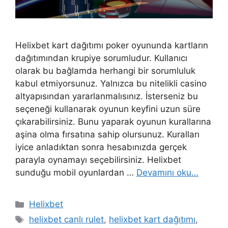
Helixbet kart dağıtımı poker oyununda kartların
dağıtımından krupiye sorumludur. Kullanıcı
olarak bu bağlamda herhangi bir sorumluluk
kabul etmiyorsunuz. Yalnızca bu nitelikli casino
altyapısından yararlanmalısınız. İsterseniz bu
seçeneği kullanarak oyunun keyfini uzun süre
çıkarabilirsiniz. Bunu yaparak oyunun kurallarına
aşina olma fırsatına sahip olursunuz. Kuralları
iyice anladıktan sonra hesabınızda gerçek
parayla oynamayı seçebilirsiniz. Helixbet
sunduğu mobil oyunlardan …
Devamını oku…
Kategoriler
Helixbet
Etiketler
helixbet canlı rulet
,
helixbet kart dağıtımı
,