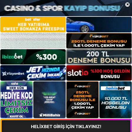
×
HELİXBET GİRİŞ İÇİN TIKLAYINIZ!