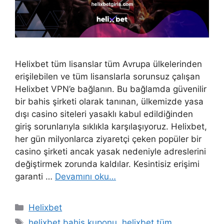
Helixbet tüm lisanslar tüm Avrupa ülkelerinden
erişilebilen ve tüm lisanslarla sorunsuz çalışan
Helixbet VPN’e bağlanın. Bu bağlamda güvenilir
bir bahis şirketi olarak tanınan, ülkemizde yasa
dışı casino siteleri yasaklı kabul edildiğinden
giriş sorunlarıyla sıklıkla karşılaşıyoruz. Helixbet,
her gün milyonlarca ziyaretçi çeken popüler bir
casino şirketi ancak yasak nedeniyle adreslerini
değiştirmek zorunda kaldılar. Kesintisiz erişimi
garanti …
Devamını oku…
Kategoriler
Helixbet
Etiketler
helixbet bahis kuponu
,
helixbet tüm