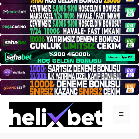
İçeriğe
atla
Menü