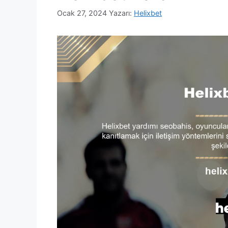
Ocak 27, 2024
Yazarı:
Helixbet