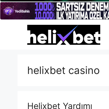
İçeriğe
atla
helixbet casino
Helixbet Yardımı