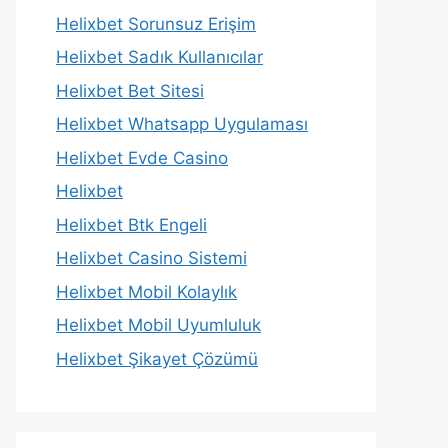
Helixbet Sorunsuz Erişim
Helixbet Sadık Kullanıcılar
Helixbet Bet Sitesi
Helixbet Whatsapp Uygulaması
Helixbet Evde Casino
Helixbet
Helixbet Btk Engeli
Helixbet Casino Sistemi
Helixbet Mobil Kolaylık
Helixbet Mobil Uyumluluk
Helixbet Şikayet Çözümü