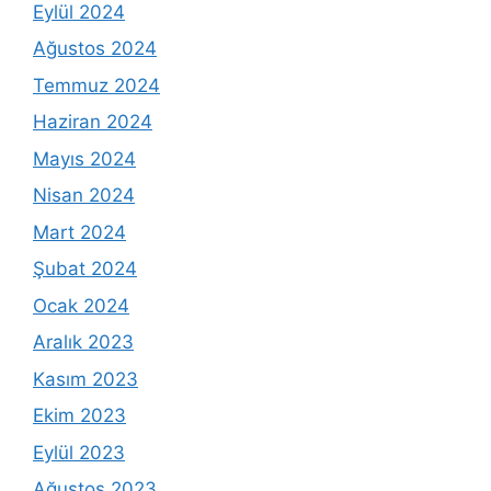
Eylül 2024
Ağustos 2024
Temmuz 2024
Haziran 2024
Mayıs 2024
Nisan 2024
Mart 2024
Şubat 2024
Ocak 2024
Aralık 2023
Kasım 2023
Ekim 2023
Eylül 2023
Ağustos 2023