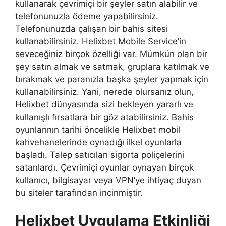
kullanarak çevrimiçi bir şeyler satın alabilir ve
telefonunuzla ödeme yapabilirsiniz.
Telefonunuzda çalışan bir bahis sitesi
kullanabilirsiniz. Helixbet Mobile Service’in
seveceğiniz birçok özelliği var. Mümkün olan bir
şey satın almak ve satmak, gruplara katılmak ve
bırakmak ve paranızla başka şeyler yapmak için
kullanabilirsiniz. Yani, nerede olursanız olun,
Helixbet dünyasında sizi bekleyen yararlı ve
kullanışlı fırsatlara bir göz atabilirsiniz. Bahis
oyunlarının tarihi öncelikle Helixbet mobil
kahvehanelerinde oynadığı ilkel oyunlarla
başladı. Talep satıcıları sigorta poliçelerini
satanlardı. Çevrimiçi oyunlar oynayan birçok
kullanıcı, bilgisayar veya VPN’ye ihtiyaç duyan
bu siteler tarafından incinmiştir.
Helixbet Uygulama Etkinliği