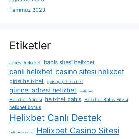
Temmuz 2023
Etiketler
bahis sitesi helixbet
adresi helixbet
canli helixbet
casino sitesi helixbet
girisi helixbet
giris yap helixbet
güncel adresi helixbet
Helixbet
helixbet bahis
Helixbet Adresi
Helixbet Bahis Sitesi
helixbet bonus
Helixbet Canlı Destek
Helixbet Casino Sitesi
helixbet casino