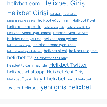
Helixbet Giriş
helixbet com
Helixbet Girişi
helixbet güncel adres
helixbet güvenlir mi
Helixbet Kayıt
helixbet güvenilir bahis
helixbet kaç oldu
helixbet maç izle
helixbet mobil giriş
Helixbet Mobil Uygulaması
Helixbet Nasıl Bir Site
helixbet para yatirma
helixbet para çekme
helixbet promosyon kodu
helixbet promosyon
helixbet sitesi
helixbet telegram
helixbet sanal spor bahisleri
helixbet tv
helixbet tv canli maç
Helixbet Twitter
helixbet tv canli maç izle
helixbet whatsapp
Helixbet Yeni Giriş
kayit helixbet
Helixbet Üyelik
mobil helixbet
yeni giris helixbet
twitter helixbet