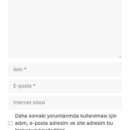
İsim
E-
posta
İnternet
sitesi
Daha sonraki yorumlarımda kullanılması için
adım, e-posta adresim ve site adresim bu