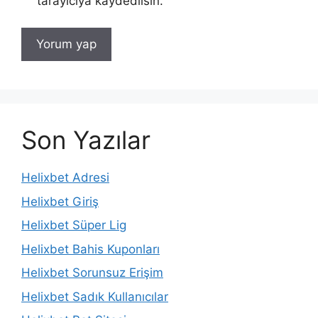
tarayıcıya kaydedilsin.
Son Yazılar
Helixbet Adresi
Helixbet Giriş
Helixbet Süper Lig
Helixbet Bahis Kuponları
Helixbet Sorunsuz Erişim
Helixbet Sadık Kullanıcılar