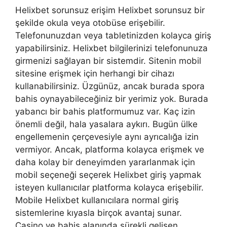
Helixbet sorunsuz erişim Helixbet sorunsuz bir
şekilde okula veya otobüse erişebilir.
Telefonunuzdan veya tabletinizden kolayca giriş
yapabilirsiniz. Helixbet bilgilerinizi telefonunuza
girmenizi sağlayan bir sistemdir. Sitenin mobil
sitesine erişmek için herhangi bir cihazı
kullanabilirsiniz. Üzgünüz, ancak burada spora
bahis oynayabileceğiniz bir yerimiz yok. Burada
yabancı bir bahis platformumuz var. Kaç izin
önemli değil, hala yasalara aykırı. Bugün ülke
engellemenin çerçevesiyle aynı ayrıcalığa izin
vermiyor. Ancak, platforma kolayca erişmek ve
daha kolay bir deneyimden yararlanmak için
mobil seçeneği seçerek Helixbet giriş yapmak
isteyen kullanıcılar platforma kolayca erişebilir.
Mobile Helixbet kullanıcılara normal giriş
sistemlerine kıyasla birçok avantaj sunar.
Casino ve bahis alanında sürekli gelişen