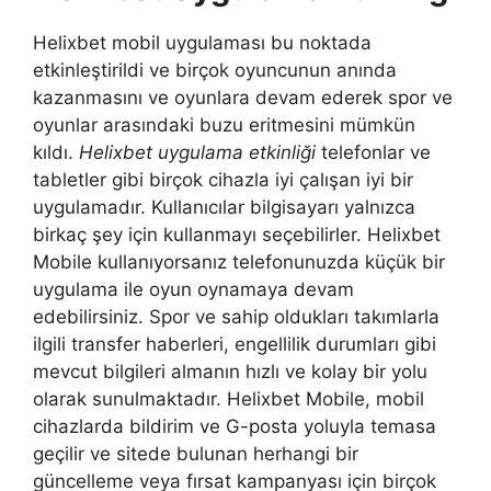
Helixbet mobil uygulaması bu noktada
etkinleştirildi ve birçok oyuncunun anında
kazanmasını ve oyunlara devam ederek spor ve
oyunlar arasındaki buzu eritmesini mümkün
kıldı.
Helixbet uygulama etkinliği
telefonlar ve
tabletler gibi birçok cihazla iyi çalışan iyi bir
uygulamadır. Kullanıcılar bilgisayarı yalnızca
birkaç şey için kullanmayı seçebilirler. Helixbet
Mobile kullanıyorsanız telefonunuzda küçük bir
uygulama ile oyun oynamaya devam
edebilirsiniz. Spor ve sahip oldukları takımlarla
ilgili transfer haberleri, engellilik durumları gibi
mevcut bilgileri almanın hızlı ve kolay bir yolu
olarak sunulmaktadır. Helixbet Mobile, mobil
cihazlarda bildirim ve G-posta yoluyla temasa
geçilir ve sitede bulunan herhangi bir
güncelleme veya fırsat kampanyası için birçok