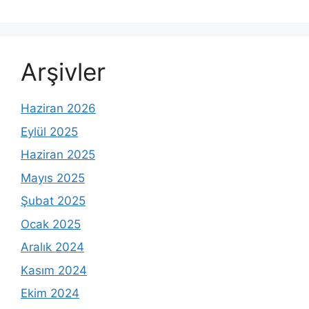
Arşivler
Haziran 2026
Eylül 2025
Haziran 2025
Mayıs 2025
Şubat 2025
Ocak 2025
Aralık 2024
Kasım 2024
Ekim 2024