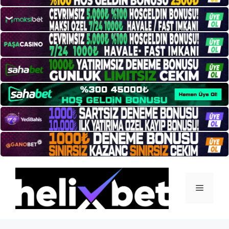
İçeriğe
atla
Menü