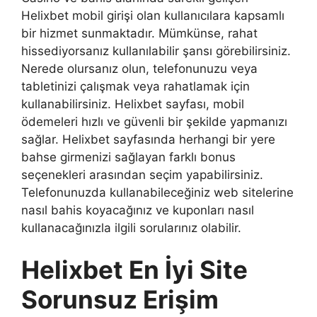
Helixbet mobil girişi olan kullanıcılara kapsamlı
bir hizmet sunmaktadır. Mümkünse, rahat
hissediyorsanız kullanılabilir şansı görebilirsiniz.
Nerede olursanız olun, telefonunuzu veya
tabletinizi çalışmak veya rahatlamak için
kullanabilirsiniz. Helixbet sayfası, mobil
ödemeleri hızlı ve güvenli bir şekilde yapmanızı
sağlar. Helixbet sayfasında herhangi bir yere
bahse girmenizi sağlayan farklı bonus
seçenekleri arasından seçim yapabilirsiniz.
Telefonunuzda kullanabileceğiniz web sitelerine
nasıl bahis koyacağınız ve kuponları nasıl
kullanacağınızla ilgili sorularınız olabilir.
Helixbet En İyi Site
Sorunsuz Erişim