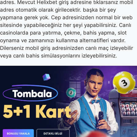
adres. Mevcut Helixbet giriş adresine tıklarsanız mobil
adres otomatik olarak girilecektir. başka bir şey
yapmana gerek yok. Cep adresinizden normal bir web
sitesinde yapabileceğiniz her şeyi yapabilirsiniz. Canlı
casinolarda para yatırma, çekme, bahis yapma, slot
oynama ve zamanınızı kullanma alternatifleri vardır.
Dilerseniz mobil giriş adresinizden canlı maç izleyebilir
veya canlı bahis simülasyonlarını izleyebilirsiniz.