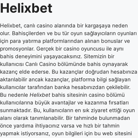
Helixbet
Helixbet, canlı casino alanında bir kargaşaya neden
olur. Bahisçilerden ve bu tür oyun sağlayıcıların oyunları
için para yatırma platformlarından alınan bonuslar ve
promosyonlar. Gerçek bir casino oyuncusu ile aynı
bahis deneyimini yaşayacaksınız. Sitemizin bir
kullanıcısı Canlı Casino bölümünde bahis oynayarak
kazanç elde ederse. Bu kazançlar doğrudan hesabınıza
aktarılabilir ancak kazançlar, platforma bilgi sağlayan
kullanıcılar tarafından banka hesabınızdan çekilebilir.
Bu nedenle
Helixbet
bahis sitesinin casino bölümü
kullanıcılarına büyük avantajlar ve kazanma fırsatları
sunmaktadır. Bu, kullanıcıların en sık ziyaret ettiği oyun
alanı olarak tanımlanabilir. Bir tahminde bulunmadan
önce yardıma ihtiyacınız varsa ve hızlı bir tahmin
yapmak istiyorsanız, oyun bilgileri için bu web sitesini