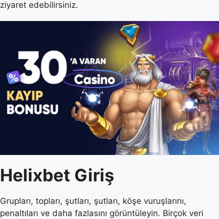
ziyaret edebilirsiniz.
Helixbet Giriş
Grupları, topları, şutları, şutları, köşe vuruşlarını,
penaltıları ve daha fazlasını görüntüleyin. Birçok veri