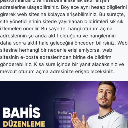
platformlarda Site hesabını aratarak aktif erişim
adreslerine ulaşabilirsiniz. Böylece aynı hesap bilgilerini
girerek web sitesine kolayca erişebilirsiniz. Bu süreçte,
site yöneticilerinin sitede yayınlanan bildirimleri sık sık
izlemeleri önerilir. Bu sayede, hangi oturum açma
adreslerinin şu anda aktif olduğunu ve hangilerinin
daha sonra aktif hale geleceğini önceden bilirsiniz. Web
sitesine herhangi bir nedenle erişilemiyorsa, web
sitesinin e-posta adreslerinden birine de bildirim
gönderebiliriz. Kısa süre içinde bir yanıt alacaksınız ve
mevcut oturum açma adresinize erişebileceksiniz.