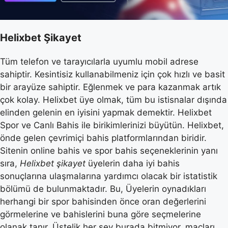
Helixbet Şikayet
Tüm telefon ve tarayıcılarla uyumlu mobil adrese
sahiptir. Kesintisiz kullanabilmeniz için çok hızlı ve basit
bir arayüze sahiptir. Eğlenmek ve para kazanmak artık
çok kolay. Helixbet üye olmak, tüm bu istisnalar dışında
elinden gelenin en iyisini yapmak demektir. Helixbet
Spor ve Canlı Bahis ile birikimlerinizi büyütün. Helixbet,
önde gelen çevrimiçi bahis platformlarından biridir.
Sitenin online bahis ve spor bahis seçeneklerinin yanı
sıra,
Helixbet şikayet
üyelerin daha iyi bahis
sonuçlarına ulaşmalarına yardımcı olacak bir istatistik
bölümü de bulunmaktadır. Bu, Üyelerin oynadıkları
herhangi bir spor bahisinden önce oran değerlerini
görmelerine ve bahislerini buna göre seçmelerine
olanak tanır. Üstelik her şey burada bitmiyor, maçları