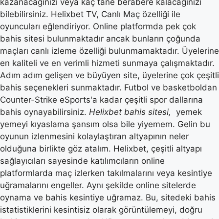
kazanacağınızı veya kaç tane berabere kalacağınızı
bilebilirsiniz. Helixbet TV, Canlı Maç özelliği ile
oyuncuları eğlendiriyor. Online platformda pek çok
bahis sitesi bulunmaktadır ancak bunların çoğunda
maçları canlı izleme özelliği bulunmamaktadır. Üyelerine
en kaliteli ve en verimli hizmeti sunmaya çalışmaktadır.
Adım adım gelişen ve büyüyen site, üyelerine çok çeşitli
bahis seçenekleri sunmaktadır. Futbol ve basketboldan
Counter-Strike eSports'a kadar çeşitli spor dallarına
bahis oynayabilirsiniz.
Helixbet bahis sitesi,
yemek
yemeyi kıyaslama şansım olsa bile yiyemem. Gelin bu
oyunun izlenmesini kolaylaştıran altyapının neler
olduğuna birlikte göz atalım. Helixbet, çeşitli altyapı
sağlayıcıları sayesinde katılımcıların online
platformlarda maç izlerken takılmalarını veya kesintiye
uğramalarını engeller. Aynı şekilde online sitelerde
oynama ve bahis kesintiye uğramaz. Bu, sitedeki bahis
istatistiklerini kesintisiz olarak görüntülemeyi, doğru