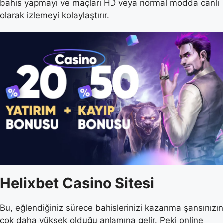
bahis yapmayı ve maçları HD veya normal modda canlı
olarak izlemeyi kolaylaştırır.
Helixbet Casino Sitesi
Bu, eğlendiğiniz sürece bahislerinizi kazanma şansınızın
çok daha yüksek olduğu anlamına gelir. Peki online