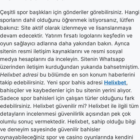
Çeşitli spor başlıkları için gönderiler görebilirsiniz. Hangi
sporların dahil olduğunu öğrenmek istiyorsanız, lütfen
bakınız: Site aktif olarak izlenmeye ve lisanslanmaya
devam edecektir. Yatırım fırsatı logolarını keşfedin ve
oyun sağlayıcı adlarına daha yakından bakın. Ayrıca
sitenin resmi iletişim kaynaklarını ve resmi sosyal
medya hesaplarını da inceleyin. Sitenin Whatsapp
üzerinden iletişim kurduğundan yukarıda bahsetmiştim.
Helixbet adresi
bu bölümde en son konum haberlerini
takip edebilirsiniz. Yeni spor bahis adresi
Helixbet
,
bahisçiler ve kaybedenler için bu sitenin yerini alıyor.
Sadece spor bahisleri için çalışan türler olduğunu fark
edebilirsiniz. Helixbet güvenilir mi? Helixbet ile ilgili tüm
detayların incelenmesi güvenilirlik açısından pek çok
olumlu sonuç vermektedir. Helixbet, sahip olduğu bilgi
ve deneyim sayesinde güvenilir bahisler
oynayabileceğiniz spor ve casino oyunlarında kendini