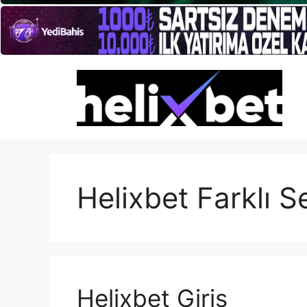
İçeriğe
atla
Helixbet Farklı S
Helixbet Giriş