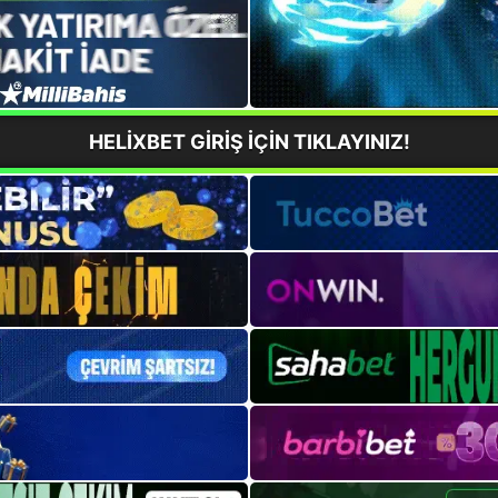
HELİXBET GİRİŞ İÇİN TIKLAYINIZ!