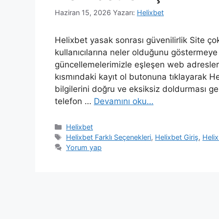
Haziran 15, 2026
Yazarı:
Helixbet
Helixbet yasak sonrası güvenilirlik Site 
kullanıcılarına neler olduğunu göstermeye 
güncellemelerimizle eşleşen web adreslerin
kısmındaki kayıt ol butonuna tıklayarak Heli
bilgilerini doğru ve eksiksiz doldurması 
telefon …
Devamını oku…
Kategoriler
Helixbet
Etiketler
Helixbet Farklı Seçenekleri
,
Helixbet Giriş
,
Helix
Yorum yap