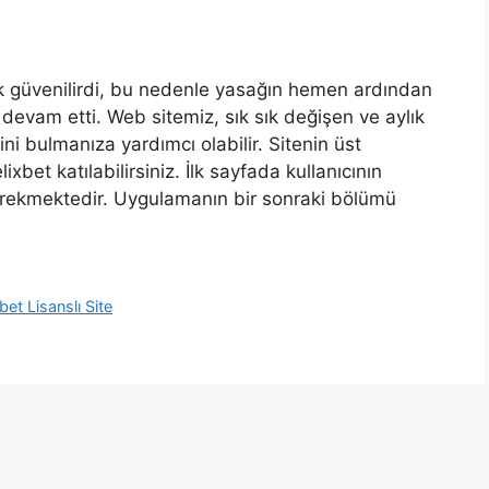
çok güvenilirdi, bu nedenle yasağın hemen ardından
devam etti. Web sitemiz, sık sık değişen ve aylık
i bulmanıza yardımcı olabilir. Sitenin üst
xbet katılabilirsiniz. İlk sayfada kullanıcının
gerekmektedir. Uygulamanın bir sonraki bölümü
bet Lisanslı Site