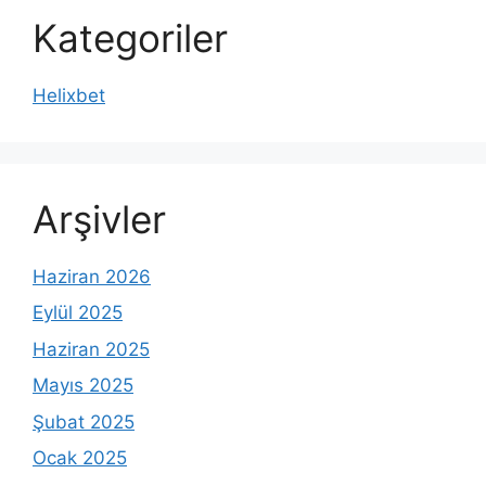
Kategoriler
Helixbet
Arşivler
Haziran 2026
Eylül 2025
Haziran 2025
Mayıs 2025
Şubat 2025
Ocak 2025