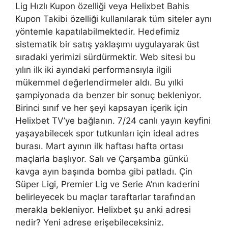
Lig Hızlı Kupon özelliği veya Helixbet Bahis
Kupon Takibi özelliği kullanılarak tüm siteler aynı
yöntemle kapatılabilmektedir. Hedefimiz
sistematik bir satış yaklaşımı uygulayarak üst
sıradaki yerimizi sürdürmektir. Web sitesi bu
yılın ilk iki ayındaki performansıyla ilgili
mükemmel değerlendirmeler aldı. Bu yılki
şampiyonada da benzer bir sonuç bekleniyor.
Birinci sınıf ve her şeyi kapsayan içerik için
Helixbet TV’ye bağlanın. 7/24 canlı yayın keyfini
yaşayabilecek spor tutkunları için ideal adres
burası. Mart ayının ilk haftası hafta ortası
maçlarla başlıyor. Salı ve Çarşamba günkü
kavga ayın başında bomba gibi patladı. Çin
Süper Ligi, Premier Lig ve Serie A’nın kaderini
belirleyecek bu maçlar taraftarlar tarafından
merakla bekleniyor. Helixbet şu anki adresi
nedir? Yeni adrese erişebileceksiniz.