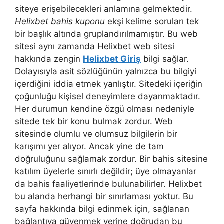
siteye erişebilecekleri anlamına gelmektedir.
Helixbet bahis kuponu
ekşi kelime soruları tek
bir başlık altında gruplandırılmamıştır. Bu web
sitesi aynı zamanda Helixbet web sitesi
hakkında zengin
Helixbet Giriş
bilgi sağlar.
Dolayısıyla asit sözlüğünün yalnızca bu bilgiyi
içerdiğini iddia etmek yanlıştır. Sitedeki içeriğin
çoğunluğu kişisel deneyimlere dayanmaktadır.
Her durumun kendine özgü olması nedeniyle
sitede tek bir konu bulmak zordur. Web
sitesinde olumlu ve olumsuz bilgilerin bir
karışımı yer alıyor. Ancak yine de tam
doğruluğunu sağlamak zordur. Bir bahis sitesine
katılım üyelerle sınırlı değildir; üye olmayanlar
da bahis faaliyetlerinde bulunabilirler. Helixbet
bu alanda herhangi bir sınırlaması yoktur. Bu
sayfa hakkında bilgi edinmek için, sağlanan
bağlantıya güvenmek yerine doğrudan bu