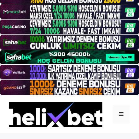
İçeriğe
atla
Menü