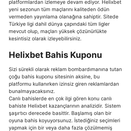
platformlardan izlemeye devam ediyor. Helixbet
yeni sezonun tüm maçlarını kaliteden ödün
vermeden yayınlama olanağına sahiptir. Sitede
Türkiye ligi dahil dünya çapındaki tüm ligler
mevcut olup, maçları yüksek çözünürlükte
kesintisiz olarak izleyebilirsiniz.
Helixbet Bahis Kuponu
Sizi sürekli olarak reklam bombardımanına tutan
çoğu bahis kuponu sitesinin aksine, bu
platformu kullanırken izinsiz giren reklamlardan
bunalmayacaksınız.
Canlı bahislerde en çok ilgi gören konu canlı
bahiste Helixbet kazançlarının analizidir. Sistem
şaşırtıcı derecede basittir. Başlamış olan bir
oyuna bahis koyuyorsunuz. İstediğiniz seçimleri
yapmak için bir veya daha fazla çözülmemiş