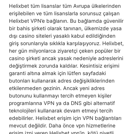
Helixbet tüm lisanslar tüm Avrupa ülkelerinden
erişilebilen ve tüm lisanslarla sorunsuz çalışan
Helixbet VPN’e bağlanın. Bu bağlamda güvenilir
bir bahis şirketi olarak tanınan, ülkemizde yasa
dışı casino siteleri yasaklı kabul edildiğinden
giriş sorunlarıyla sıklıkla karşılaşıyoruz. Helixbet,
her gün milyonlarca ziyaretçi çeken popüler bir
casino şirketi ancak yasak nedeniyle adreslerini
değiştirmek zorunda kaldılar. Kesintisiz erişimi
garanti altına almak için lütfen sayfadaki
butonları kullanarak adres değişikliklerinden
etkilenmeden gezinin. Ancak yeni adres
butonunu kullanmayı tercih etmeyen kişiler
programlarına VPN ya da DNS gibi alternatif
teknolojileri kullanarak devam etmeyi tercih
edebilirler. Helixbet erişim için VPN bağlantıları
mevcut değildir. Daha önce vpn hizmetlerine
erişim izni veren Helixbet vpn’in, kötü niyetli