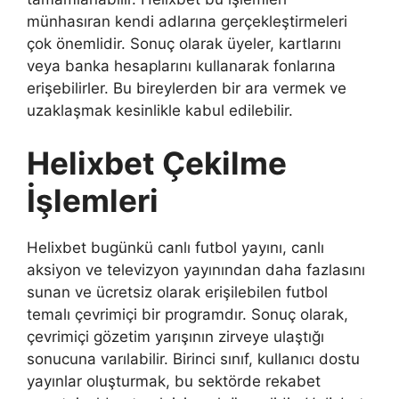
münhasıran kendi adlarına gerçekleştirmeleri
çok önemlidir. Sonuç olarak üyeler, kartlarını
veya banka hesaplarını kullanarak fonlarına
erişebilirler. Bu bireylerden bir ara vermek ve
uzaklaşmak kesinlikle kabul edilebilir.
Helixbet Çekilme
İşlemleri
Helixbet bugünkü canlı futbol yayını, canlı
aksiyon ve televizyon yayınından daha fazlasını
sunan ve ücretsiz olarak erişilebilen futbol
temalı çevrimiçi bir programdır. Sonuç olarak,
çevrimiçi gözetim yarışının zirveye ulaştığı
sonucuna varılabilir. Birinci sınıf, kullanıcı dostu
yayınlar oluşturmak, bu sektörde rekabet