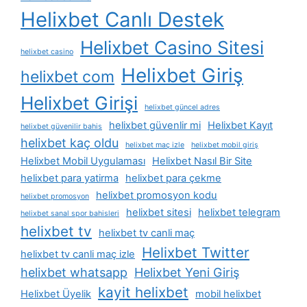
Helixbet Canlı Destek
Helixbet Casino Sitesi
helixbet casino
Helixbet Giriş
helixbet com
Helixbet Girişi
helixbet güncel adres
helixbet güvenlir mi
Helixbet Kayıt
helixbet güvenilir bahis
helixbet kaç oldu
helixbet maç izle
helixbet mobil giriş
Helixbet Mobil Uygulaması
Helixbet Nasıl Bir Site
helixbet para yatirma
helixbet para çekme
helixbet promosyon kodu
helixbet promosyon
helixbet sitesi
helixbet telegram
helixbet sanal spor bahisleri
helixbet tv
helixbet tv canli maç
Helixbet Twitter
helixbet tv canli maç izle
helixbet whatsapp
Helixbet Yeni Giriş
kayit helixbet
Helixbet Üyelik
mobil helixbet