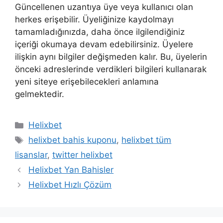
Güncellenen uzantıya üye veya kullanıcı olan
herkes erişebilir. Üyeliğinize kaydolmayı
tamamladığınızda, daha önce ilgilendiğiniz
içeriği okumaya devam edebilirsiniz. Üyelere
ilişkin aynı bilgiler değişmeden kalır. Bu, üyelerin
önceki adreslerinde verdikleri bilgileri kullanarak
yeni siteye erişebilecekleri anlamına
gelmektedir.
Kategoriler
Helixbet
Etiketler
helixbet bahis kuponu
,
helixbet tüm
lisanslar
,
twitter helixbet
Helixbet Yan Bahisler
Helixbet Hızlı Çözüm