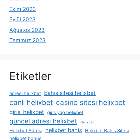
Ekim 2023
Eylül 2023
Ağustos 2023
Temmuz 2023
Etiketler
bahis sitesi helixbet
adresi helixbet
canli helixbet
casino sitesi helixbet
girisi helixbet
giris yap helixbet
güncel adresi helixbet
Helixbet
helixbet bahis
Helixbet Adresi
Helixbet Bahis Sitesi
helixbet bonus