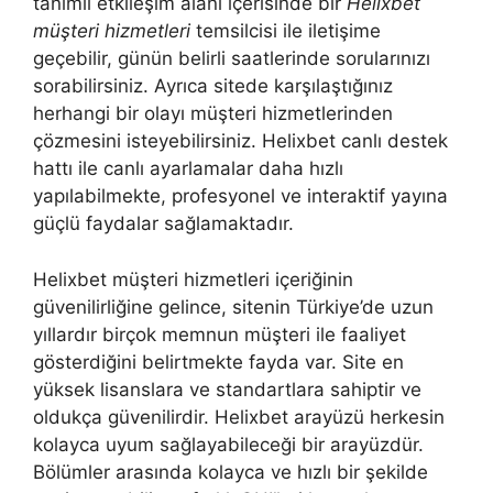
tanımlı etkileşim alanı içerisinde bir
Helixbet
müşteri hizmetleri
temsilcisi ile iletişime
geçebilir, günün belirli saatlerinde sorularınızı
sorabilirsiniz. Ayrıca sitede karşılaştığınız
herhangi bir olayı müşteri hizmetlerinden
çözmesini isteyebilirsiniz. Helixbet canlı destek
hattı ile canlı ayarlamalar daha hızlı
yapılabilmekte, profesyonel ve interaktif yayına
güçlü faydalar sağlamaktadır.
Helixbet müşteri hizmetleri içeriğinin
güvenilirliğine gelince, sitenin Türkiye’de uzun
yıllardır birçok memnun müşteri ile faaliyet
gösterdiğini belirtmekte fayda var. Site en
yüksek lisanslara ve standartlara sahiptir ve
oldukça güvenilirdir. Helixbet arayüzü herkesin
kolayca uyum sağlayabileceği bir arayüzdür.
Bölümler arasında kolayca ve hızlı bir şekilde