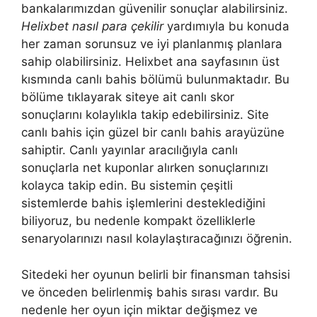
bankalarımızdan güvenilir sonuçlar alabilirsiniz.
Helixbet nasıl para çekilir
yardımıyla bu konuda
her zaman sorunsuz ve iyi planlanmış planlara
sahip olabilirsiniz. Helixbet ana sayfasının üst
kısmında canlı bahis bölümü bulunmaktadır. Bu
bölüme tıklayarak siteye ait canlı skor
sonuçlarını kolaylıkla takip edebilirsiniz. Site
canlı bahis için güzel bir canlı bahis arayüzüne
sahiptir. Canlı yayınlar aracılığıyla canlı
sonuçlarla net kuponlar alırken sonuçlarınızı
kolayca takip edin. Bu sistemin çeşitli
sistemlerde bahis işlemlerini desteklediğini
biliyoruz, bu nedenle kompakt özelliklerle
senaryolarınızı nasıl kolaylaştıracağınızı öğrenin.
Sitedeki her oyunun belirli bir finansman tahsisi
ve önceden belirlenmiş bahis sırası vardır. Bu
nedenle her oyun için miktar değişmez ve