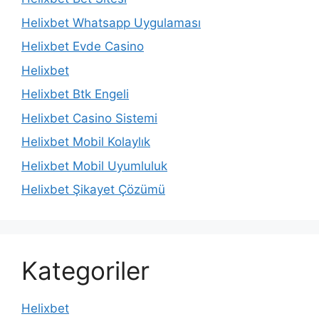
Helixbet Whatsapp Uygulaması
Helixbet Evde Casino
Helixbet
Helixbet Btk Engeli
Helixbet Casino Sistemi
Helixbet Mobil Kolaylık
Helixbet Mobil Uyumluluk
Helixbet Şikayet Çözümü
Kategoriler
Helixbet