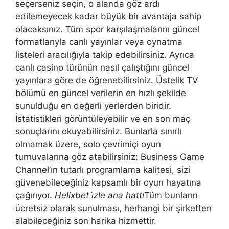
seçerseniz seçin, o alanda göz ardı
edilemeyecek kadar büyük bir avantaja sahip
olacaksınız. Tüm spor karşılaşmalarını güncel
formatlarıyla canlı yayınlar veya oynatma
listeleri aracılığıyla takip edebilirsiniz. Ayrıca
canlı casino türünün nasıl çalıştığını güncel
yayınlara göre de öğrenebilirsiniz. Üstelik TV
bölümü en güncel verilerin en hızlı şekilde
sunulduğu en değerli yerlerden biridir.
İstatistikleri görüntüleyebilir ve en son maç
sonuçlarını okuyabilirsiniz. Bunlarla sınırlı
olmamak üzere, solo çevrimiçi oyun
turnuvalarına göz atabilirsiniz: Business Game
Channel’ın tutarlı programlama kalitesi, sizi
güvenebileceğiniz kapsamlı bir oyun hayatına
çağırıyor.
Helixbet i̇zle ana hattı
Tüm bunların
ücretsiz olarak sunulması, herhangi bir şirketten
alabileceğiniz son harika hizmettir.