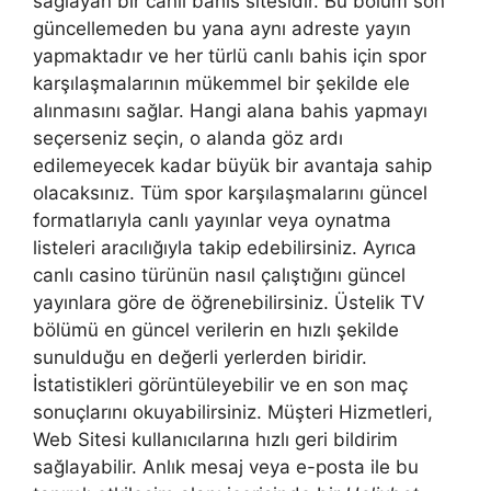
sağlayan bir canlı bahis sitesidir. Bu bölüm son
güncellemeden bu yana aynı adreste yayın
yapmaktadır ve her türlü canlı bahis için spor
karşılaşmalarının mükemmel bir şekilde ele
alınmasını sağlar. Hangi alana bahis yapmayı
seçerseniz seçin, o alanda göz ardı
edilemeyecek kadar büyük bir avantaja sahip
olacaksınız. Tüm spor karşılaşmalarını güncel
formatlarıyla canlı yayınlar veya oynatma
listeleri aracılığıyla takip edebilirsiniz. Ayrıca
canlı casino türünün nasıl çalıştığını güncel
yayınlara göre de öğrenebilirsiniz. Üstelik TV
bölümü en güncel verilerin en hızlı şekilde
sunulduğu en değerli yerlerden biridir.
İstatistikleri görüntüleyebilir ve en son maç
sonuçlarını okuyabilirsiniz. Müşteri Hizmetleri,
Web Sitesi kullanıcılarına hızlı geri bildirim
sağlayabilir. Anlık mesaj veya e-posta ile bu