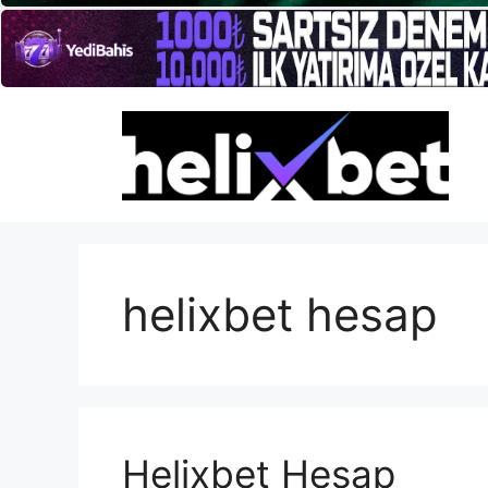
İçeriğe
atla
helixbet hesap
Helixbet Hesap