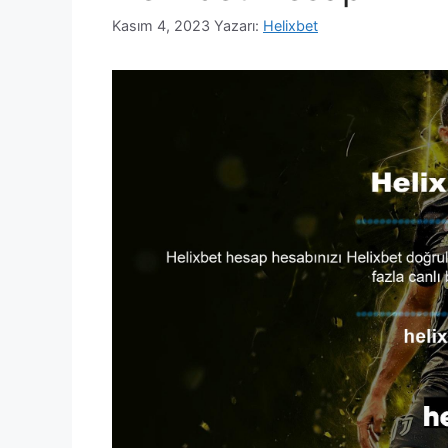
Kasım 4, 2023
Yazarı:
Helixbet