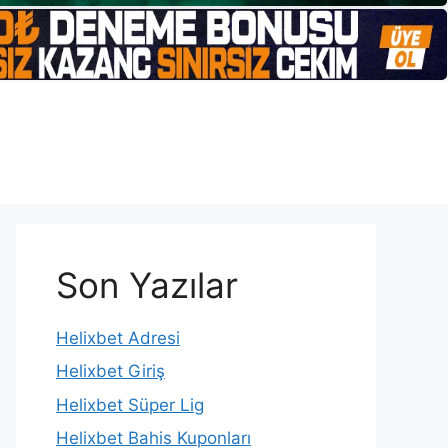
Son Yazılar
Helixbet Adresi
Helixbet Giriş
Helixbet Süper Lig
Helixbet Bahis Kuponları