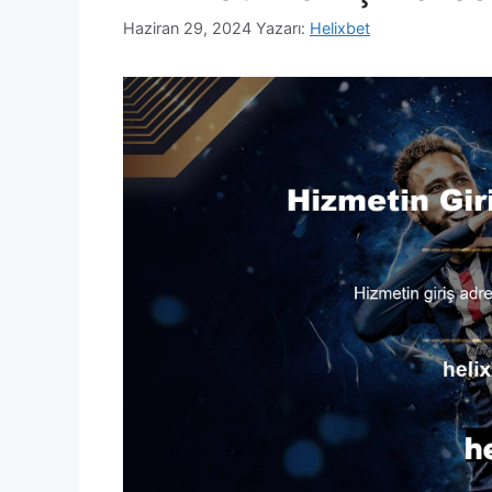
Haziran 29, 2024
Yazarı:
Helixbet