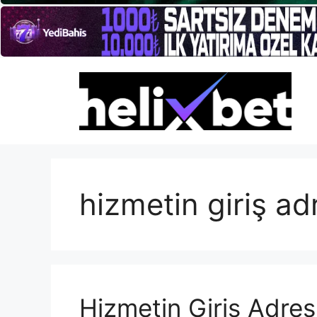
İçeriğe
atla
hizmetin giriş ad
Hizmetin Giriş Adres