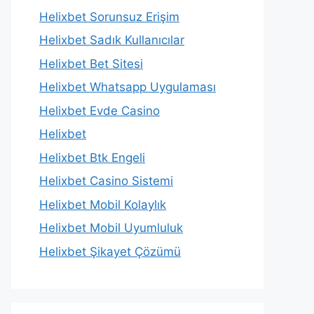
Helixbet Sorunsuz Erişim
Helixbet Sadık Kullanıcılar
Helixbet Bet Sitesi
Helixbet Whatsapp Uygulaması
Helixbet Evde Casino
Helixbet
Helixbet Btk Engeli
Helixbet Casino Sistemi
Helixbet Mobil Kolaylık
Helixbet Mobil Uyumluluk
Helixbet Şikayet Çözümü