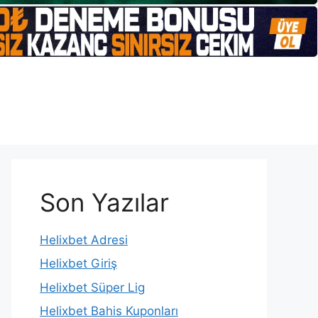
Son Yazılar
Helixbet Adresi
Helixbet Giriş
Helixbet Süper Lig
Helixbet Bahis Kuponları