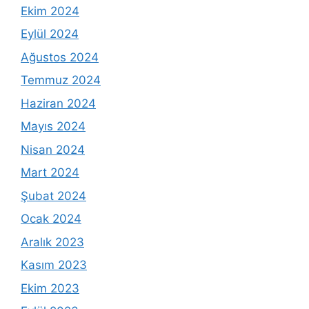
Ekim 2024
Eylül 2024
Ağustos 2024
Temmuz 2024
Haziran 2024
Mayıs 2024
Nisan 2024
Mart 2024
Şubat 2024
Ocak 2024
Aralık 2023
Kasım 2023
Ekim 2023