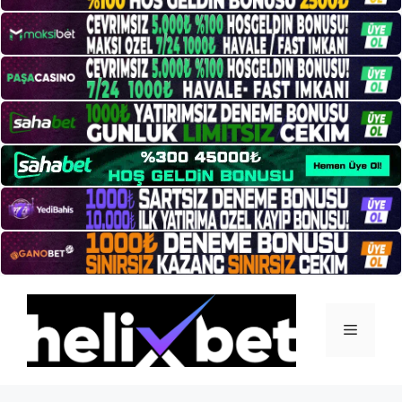
İçeriğe
atla
Menü