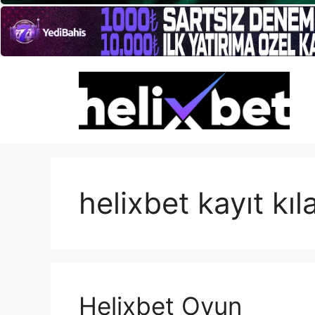
İçeriğe
atla
helixbet kayıt kı
Helixbet Oyun