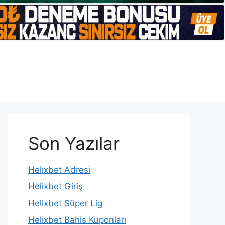
Son Yazılar
Helixbet Adresi
Helixbet Giriş
Helixbet Süper Lig
Helixbet Bahis Kuponları