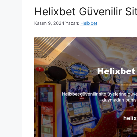
Helixbet Güvenilir Si
Kasım 9, 2024
Yazarı:
Helixbet