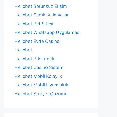
Helixbet Sorunsuz Erişim
Helixbet Sadık Kullanıcılar
Helixbet Bet Sitesi
Helixbet Whatsapp Uygulaması
Helixbet Evde Casino
Helixbet
Helixbet Btk Engeli
Helixbet Casino Sistemi
Helixbet Mobil Kolaylık
Helixbet Mobil Uyumluluk
Helixbet Şikayet Çözümü