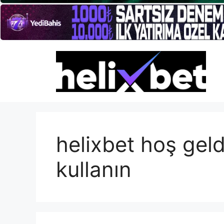
İçeriğe
atla
helixbet hoş gel
kullanın