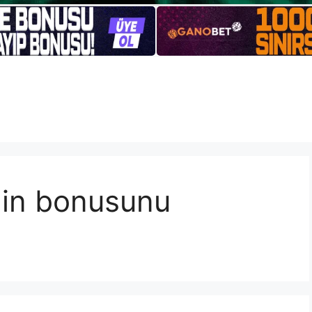
din bonusunu