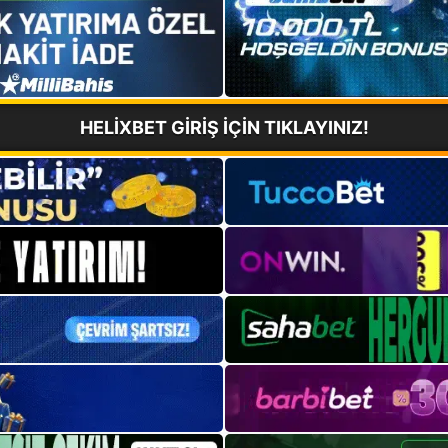
HELİXBET GİRİŞ İÇİN TIKLAYINIZ!