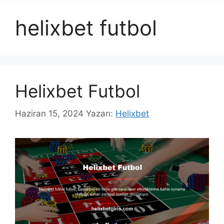
helixbet futbol
Helixbet Futbol
Haziran 15, 2024
Yazarı:
Helixbet