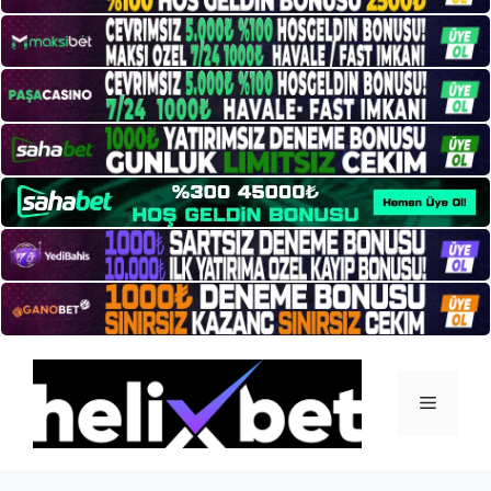
İçeriğe
atla
Menü