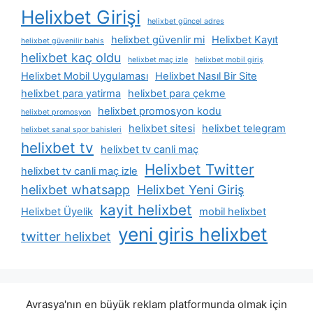
Helixbet Girişi
helixbet güncel adres
helixbet güvenlir mi
Helixbet Kayıt
helixbet güvenilir bahis
helixbet kaç oldu
helixbet maç izle
helixbet mobil giriş
Helixbet Mobil Uygulaması
Helixbet Nasıl Bir Site
helixbet para yatirma
helixbet para çekme
helixbet promosyon kodu
helixbet promosyon
helixbet sitesi
helixbet telegram
helixbet sanal spor bahisleri
helixbet tv
helixbet tv canli maç
Helixbet Twitter
helixbet tv canli maç izle
helixbet whatsapp
Helixbet Yeni Giriş
kayit helixbet
Helixbet Üyelik
mobil helixbet
yeni giris helixbet
twitter helixbet
Avrasya'nın en büyük reklam platformunda olmak için