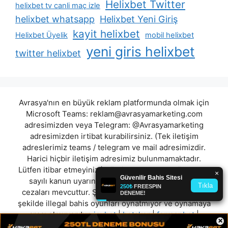
Helixbet Twitter
helixbet tv canli maç izle
helixbet whatsapp
Helixbet Yeni Giriş
kayit helixbet
Helixbet Üyelik
mobil helixbet
yeni giris helixbet
twitter helixbet
Avrasya'nın en büyük reklam platformunda olmak için
Microsoft Teams:
reklam@avrasyamarketing.com
adresimizden veya Telegram: @Avrasyamarketing
adresimizden irtibat kurabilirsiniz. (Tek iletişim
adreslerimiz teams / telegram ve mail adresimizdir.
Harici hiçbir iletişim adresimiz bulunmamaktadır.
Lütfen itibar etmeyiniz.) Türkiye yasalarına göre 7258
sayılı kanun uyarınca yasa dışı bahis oynamanın
cezaları mevcuttur. Şu an bulunduğunuz site hiç bir
şekilde illegal bahis oyunları oynatmıyor ve oynamaya
aracı olmuyordur.
joybet
|
betskor
|
formenbet
|
×
exxenbet
|
veracasino
|
kentwin
|
golazo
|
casinoper