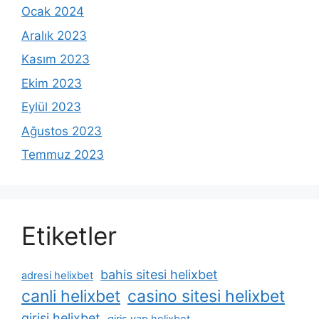
Ocak 2024
Aralık 2023
Kasım 2023
Ekim 2023
Eylül 2023
Ağustos 2023
Temmuz 2023
Etiketler
bahis sitesi helixbet
adresi helixbet
canli helixbet
casino sitesi helixbet
girisi helixbet