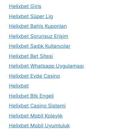
Helixbet Giriş
Helixbet Süper Lig
Helixbet Bahis Kuponları
Helixbet Sorunsuz Erişim
Helixbet Sadık Kullanıcılar
Helixbet Bet Sitesi
Helixbet Whatsapp Uygulaması
Helixbet Evde Casino
Helixbet
Helixbet Btk Engeli
Helixbet Casino Sistemi
Helixbet Mobil Kolaylık
Helixbet Mobil Uyumluluk