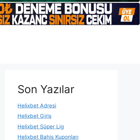
Son Yazılar
Helixbet Adresi
Helixbet Giriş
Helixbet Süper Lig
Helixbet Bahis Kuponları