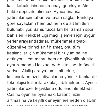
kartı kabulü için banka onayı gerekiyor. Aksi
halde depozito alınmaz. Ayrıca finansal
yatırımlar için taban ve tavan sağlar. Bankaya
göre sayaçların hem üst hem de alt limitleri
bulunabiliyor. Bahis tüccarları her zaman spor
bahisleri Helixbet Ligi maçı işlemleri için uygun
yerler arayışındadırlar. ‘mükemmel altyapı,
düzenli ve birinci sınıf hizmet, onu tüm
katılımcılar için mükemmel bir uyum haline
getiriyor. Hem meşru hem de güvenilir bir site
aynı zamanda Helixbet web sitesine de öncelik
veriyor. Akıllı para yatırım limitlerine,
kullanıcıların özel ihtiyaçlarına yönelik bankacılık
teknolojisi kullanılarak ulaşılabilmektedir. Ayrıca
yatırımlar özel teşviklerle ödüllendirilmektedir.
Casino oyunları oynamak, kazancınızın
artmasına ve keyifli deneyimlere neden olabilir.