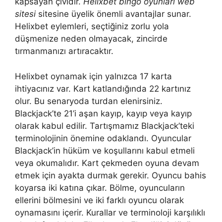
kapsayan çividir.
Helixbet bingo oyunları web
sitesi
sitesine üyelik önemli avantajlar sunar.
Helixbet eylemleri, seçtiğiniz zorlu yola
düşmenize neden olmayacak, zincirde
tırmanmanızı artıracaktır.
Helixbet oynamak için yalnızca 17 karta
ihtiyacınız var. Kart katlandığında 22 kartınız
olur. Bu senaryoda turdan elenirsiniz.
Blackjack’te 21’i aşan kayıp, kayıp veya kayıp
olarak kabul edilir. Tartışmamız Blackjack’teki
terminolojinin önemine odaklandı. Oyuncular
Blackjack’in hüküm ve koşullarını kabul etmeli
veya okumalıdır. Kart çekmeden oyuna devam
etmek için ayakta durmak gerekir. Oyuncu bahis
koyarsa iki katına çıkar. Bölme, oyuncuların
ellerini bölmesini ve iki farklı oyuncu olarak
oynamasını içerir. Kurallar ve terminoloji karşılıklı