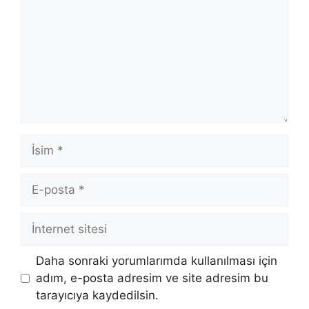
İsim
E-
posta
İnternet
sitesi
Daha sonraki yorumlarımda kullanılması için
adım, e-posta adresim ve site adresim bu
tarayıcıya kaydedilsin.