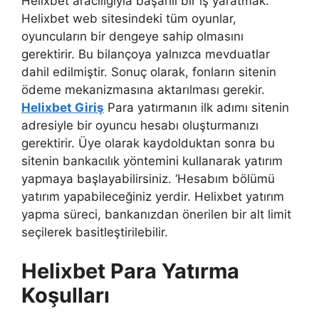
Helixbet aracılığıyla başarılı bir iş yaratmak.
Helixbet web sitesindeki tüm oyunlar,
oyuncuların bir dengeye sahip olmasını
gerektirir. Bu bilançoya yalnızca mevduatlar
dahil edilmiştir. Sonuç olarak, fonların sitenin
ödeme mekanizmasına aktarılması gerekir.
Helixbet Giriş
Para yatırmanın ilk adımı sitenin
adresiyle bir oyuncu hesabı oluşturmanızı
gerektirir. Üye olarak kaydolduktan sonra bu
sitenin bankacılık yöntemini kullanarak yatırım
yapmaya başlayabilirsiniz. ‘Hesabım bölümü
yatırım yapabileceğiniz yerdir. Helixbet yatırım
yapma süreci, bankanızdan önerilen bir alt limit
seçilerek basitleştirilebilir.
Helixbet Para Yatırma
Koşulları