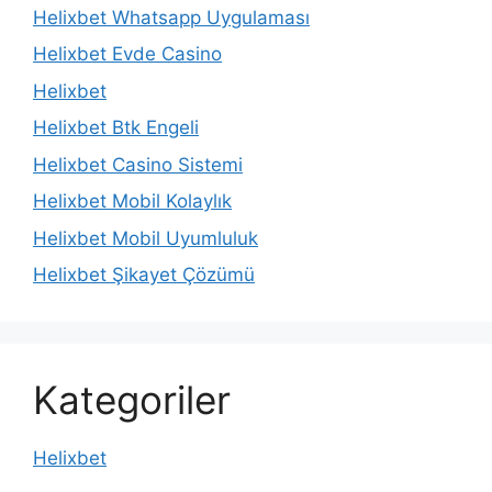
Helixbet Whatsapp Uygulaması
Helixbet Evde Casino
Helixbet
Helixbet Btk Engeli
Helixbet Casino Sistemi
Helixbet Mobil Kolaylık
Helixbet Mobil Uyumluluk
Helixbet Şikayet Çözümü
Kategoriler
Helixbet