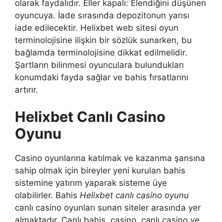
olarak faydalıdır. Eller kapalı: Elendiğini düşünen
oyuncuya. İade sırasında depozitonun yarısı
iade edilecektir. Helixbet web sitesi oyun
terminolojisine ilişkin bir sözlük sunarken, bu
bağlamda terminolojisine dikkat edilmelidir.
Şartların bilinmesi oyunculara bulundukları
konumdaki fayda sağlar ve bahis fırsatlarını
artırır.
Helixbet Canlı Casino
Oyunu
Casino oyunlarına katılmak ve kazanma şansına
sahip olmak için bireyler yeni kurulan bahis
sistemine yatırım yaparak sisteme üye
olabilirler. Bahis
Helixbet canlı casino oyunu
canlı casino oyunları sunan siteler arasında yer
almaktadır. Canlı bahis, casino, canlı casino ve