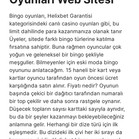
Bingo oyunları, Helixbet Garantisi
kategorisindeki canlı casino oyunları gibi, bu
limit dahilinde para kazanmanıza olanak tanır
Üyeler, sitede farklı bingo türlerine katılma
fırsatına sahiptir. Buna rağmen oyuncular çok
yoğun ve geleneksel bir bingo şekliyle
meşguller. Bilmeyenler için eski moda bingo
oyununu anlatacağım. 15 haneli bir kart veya
kartlar oyuncu tarafından oyun öncesi ücret
karşılığında satın alınır. Fiyatı nedir? Oyunun
başında çekici bir dağıtıcı tarafından numaralı
bir top çekilir ve daha sonra rastgele oynanır.
Düşecek topların sayısı karttaki sayıyla aynıdır,
bu da bir şeyler kazanmayı bekleyebileceğiniz
anlamına gelir. Herhangi bir dize türü için ilk
eşleşmedir. Bu dizideki ilk çivi her iki sırayı da