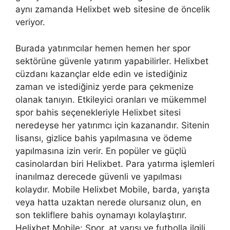
aynı zamanda Helixbet web sitesine de öncelik
veriyor.
Burada yatırımcılar hemen hemen her spor
sektörüne güvenle yatırım yapabilirler. Helixbet
cüzdanı kazançlar elde edin ve istediğiniz
zaman ve istediğiniz yerde para çekmenize
olanak tanıyın. Etkileyici oranları ve mükemmel
spor bahis seçenekleriyle Helixbet sitesi
neredeyse her yatırımcı için kazanandır. Sitenin
lisansı, gizlice bahis yapılmasına ve ödeme
yapılmasına izin verir. En popüler ve güçlü
casinolardan biri Helixbet. Para yatırma işlemleri
inanılmaz derecede güvenli ve yapılması
kolaydır. Mobile Helixbet Mobile, barda, yarışta
veya hatta uzaktan nerede olursanız olun, en
son tekliflere bahis oynamayı kolaylaştırır.
Helixbet Mobile: Spor, at yarışı ve futbolla ilgili