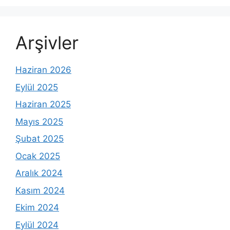
Arşivler
Haziran 2026
Eylül 2025
Haziran 2025
Mayıs 2025
Şubat 2025
Ocak 2025
Aralık 2024
Kasım 2024
Ekim 2024
Eylül 2024