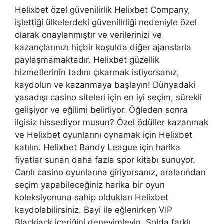
Helixbet özel güvenilirlik Helixbet Company,
işlettiği ülkelerdeki güvenilirliği nedeniyle özel
olarak onaylanmıştır ve verilerinizi ve
kazançlarınızı hiçbir koşulda diğer ajanslarla
paylaşmamaktadır. Helixbet güzellik
hizmetlerinin tadını çıkarmak istiyorsanız,
kaydolun ve kazanmaya başlayın! Dünyadaki
yasadışı casino siteleri için en iyi seçim, sürekli
gelişiyor ve eğilimi belirliyor. Öğleden sonra
ilgisiz hissediyor musun? Özel ödüller kazanmak
ve Helixbet oyunlarını oynamak için Helixbet
katılın. Helixbet Bandy League için harika
fiyatlar sunan daha fazla spor kitabı sunuyor.
Canlı casino oyunlarına giriyorsanız, aralarından
seçim yapabileceğiniz harika bir oyun
koleksiyonuna sahip oldukları Helixbet
kaydolabilirsiniz. Bayi ile eğlenirken VIP
Blackjack içeriğini deneyimleyin. Solda farklı