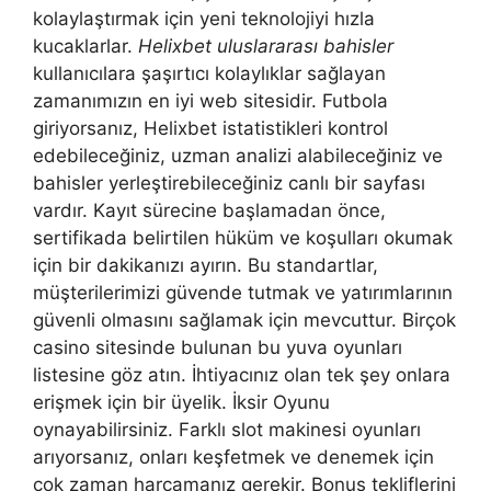
kolaylaştırmak için yeni teknolojiyi hızla
kucaklarlar.
Helixbet uluslararası bahisler
kullanıcılara şaşırtıcı kolaylıklar sağlayan
zamanımızın en iyi web sitesidir. Futbola
giriyorsanız, Helixbet istatistikleri kontrol
edebileceğiniz, uzman analizi alabileceğiniz ve
bahisler yerleştirebileceğiniz canlı bir sayfası
vardır. Kayıt sürecine başlamadan önce,
sertifikada belirtilen hüküm ve koşulları okumak
için bir dakikanızı ayırın. Bu standartlar,
müşterilerimizi güvende tutmak ve yatırımlarının
güvenli olmasını sağlamak için mevcuttur. Birçok
casino sitesinde bulunan bu yuva oyunları
listesine göz atın. İhtiyacınız olan tek şey onlara
erişmek için bir üyelik. İksir Oyunu
oynayabilirsiniz. Farklı slot makinesi oyunları
arıyorsanız, onları keşfetmek ve denemek için
çok zaman harcamanız gerekir. Bonus tekliflerini