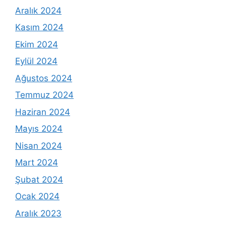
Aralık 2024
Kasım 2024
Ekim 2024
Eylül 2024
Ağustos 2024
Temmuz 2024
Haziran 2024
Mayıs 2024
Nisan 2024
Mart 2024
Şubat 2024
Ocak 2024
Aralık 2023