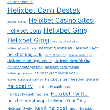
helixbet bonus
Helixbet Canlı Destek
Helixbet Casino Sitesi
helixbet casino
Helixbet Giriş
helixbet com
Helixbet Girişi
helixbet güncel adres
helixbet güvenlir mi
Helixbet Kayıt
helixbet güvenilir bahis
helixbet kaç oldu
helixbet maç izle
helixbet mobil giriş
Helixbet Mobil Uygulaması
Helixbet Nasıl Bir Site
helixbet para yatirma
helixbet para çekme
helixbet promosyon kodu
helixbet promosyon
helixbet sitesi
helixbet telegram
helixbet sanal spor bahisleri
helixbet tv
helixbet tv canli maç
Helixbet Twitter
helixbet tv canli maç izle
helixbet whatsapp
Helixbet Yeni Giriş
kayit helixbet
Helixbet Üyelik
mobil helixbet