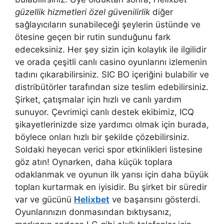
güzellik hizmetleri özel güvenilirlik
diğer
sağlayıcıların sunabileceği şeylerin üstünde ve
ötesine geçen bir rutin sunduğunu fark
edeceksiniz. Her şey sizin için kolaylık ile ilgilidir
ve orada çeşitli canlı casino oyunlarını izlemenin
tadını çıkarabilirsiniz. SIC BO içeriğini bulabilir ve
distribütörler tarafından size teslim edebilirsiniz.
Şirket, çatışmalar için hızlı ve canlı yardım
sunuyor. Çevrimiçi canlı destek ekibimiz, ICQ
şikayetlerinizde size yardımcı olmak için burada,
böylece onları hızlı bir şekilde çözebilirsiniz.
Soldaki heyecan verici spor etkinlikleri listesine
göz atın! Oynarken, daha küçük toplara
odaklanmak ve oyunun ilk yarısı için daha büyük
topları kurtarmak en iyisidir. Bu şirket bir süredir
var ve gücünü
Helixbet
ve başarısını gösterdi.
Oyunlarınızın donmasından bıktıysanız,