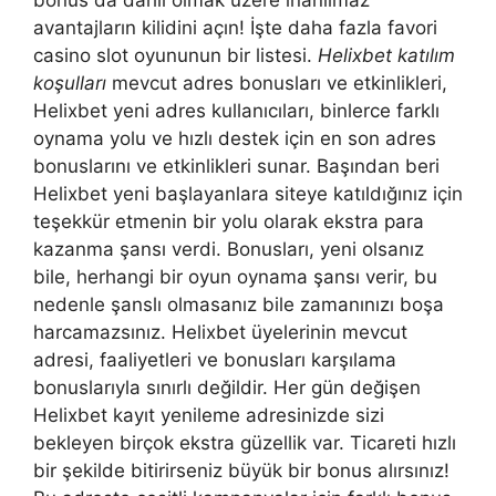
bonus da dahil olmak üzere inanılmaz
avantajların kilidini açın! İşte daha fazla favori
casino slot oyununun bir listesi.
Helixbet katılım
koşulları
mevcut adres bonusları ve etkinlikleri,
Helixbet yeni adres kullanıcıları, binlerce farklı
oynama yolu ve hızlı destek için en son adres
bonuslarını ve etkinlikleri sunar. Başından beri
Helixbet yeni başlayanlara siteye katıldığınız için
teşekkür etmenin bir yolu olarak ekstra para
kazanma şansı verdi. Bonusları, yeni olsanız
bile, herhangi bir oyun oynama şansı verir, bu
nedenle şanslı olmasanız bile zamanınızı boşa
harcamazsınız. Helixbet üyelerinin mevcut
adresi, faaliyetleri ve bonusları karşılama
bonuslarıyla sınırlı değildir. Her gün değişen
Helixbet kayıt yenileme adresinizde sizi
bekleyen birçok ekstra güzellik var. Ticareti hızlı
bir şekilde bitirirseniz büyük bir bonus alırsınız!