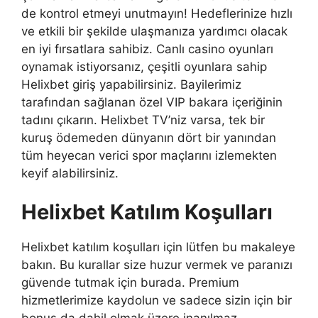
de kontrol etmeyi unutmayın! Hedeflerinize hızlı
ve etkili bir şekilde ulaşmanıza yardımcı olacak
en iyi fırsatlara sahibiz. Canlı casino oyunları
oynamak istiyorsanız, çeşitli oyunlara sahip
Helixbet giriş yapabilirsiniz. Bayilerimiz
tarafından sağlanan özel VIP bakara içeriğinin
tadını çıkarın. Helixbet TV’niz varsa, tek bir
kuruş ödemeden dünyanın dört bir yanından
tüm heyecan verici spor maçlarını izlemekten
keyif alabilirsiniz.
Helixbet Katılım Koşulları
Helixbet katılım koşulları için lütfen bu makaleye
bakın. Bu kurallar size huzur vermek ve paranızı
güvende tutmak için burada. Premium
hizmetlerimize kaydolun ve sadece sizin için bir