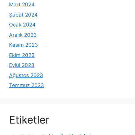
Mart 2024
Şubat 2024
Ocak 2024
Aralık 2023
Kasım 2023
Ekim 2023
Eylül 2023
Ağustos 2023
Temmuz 2023
Etiketler