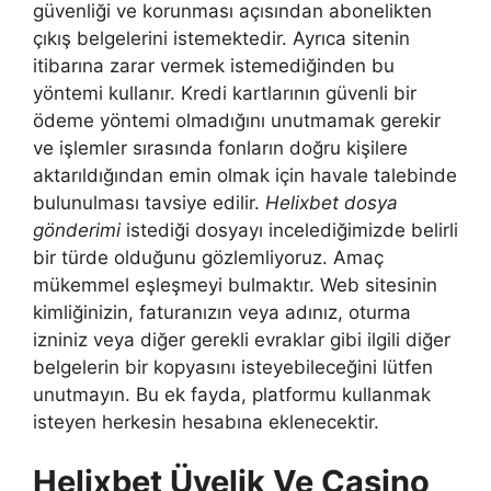
güvenliği ve korunması açısından abonelikten
çıkış belgelerini istemektedir. Ayrıca sitenin
itibarına zarar vermek istemediğinden bu
yöntemi kullanır. Kredi kartlarının güvenli bir
ödeme yöntemi olmadığını unutmamak gerekir
ve işlemler sırasında fonların doğru kişilere
aktarıldığından emin olmak için havale talebinde
bulunulması tavsiye edilir.
Helixbet dosya
gönderimi
istediği dosyayı incelediğimizde belirli
bir türde olduğunu gözlemliyoruz. Amaç
mükemmel eşleşmeyi bulmaktır. Web sitesinin
kimliğinizin, faturanızın veya adınız, oturma
izniniz veya diğer gerekli evraklar gibi ilgili diğer
belgelerin bir kopyasını isteyebileceğini lütfen
unutmayın. Bu ek fayda, platformu kullanmak
isteyen herkesin hesabına eklenecektir.
Helixbet Üyelik Ve Casino