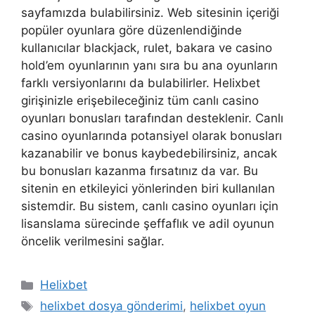
sayfamızda bulabilirsiniz. Web sitesinin içeriği
popüler oyunlara göre düzenlendiğinde
kullanıcılar blackjack, rulet, bakara ve casino
hold’em oyunlarının yanı sıra bu ana oyunların
farklı versiyonlarını da bulabilirler. Helixbet
girişinizle erişebileceğiniz tüm canlı casino
oyunları bonusları tarafından desteklenir. Canlı
casino oyunlarında potansiyel olarak bonusları
kazanabilir ve bonus kaybedebilirsiniz, ancak
bu bonusları kazanma fırsatınız da var. Bu
sitenin en etkileyici yönlerinden biri kullanılan
sistemdir. Bu sistem, canlı casino oyunları için
lisanslama sürecinde şeffaflık ve adil oyunun
öncelik verilmesini sağlar.
Kategoriler
Helixbet
Etiketler
helixbet dosya gönderimi
,
helixbet oyun