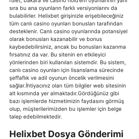
rulet, bakara ve casino hold’em oyunlarının yanı
sıra bu ana oyunların farklı versiyonlarını da
bulabilirler. Helixbet girişinizle erişebileceğiniz
tüm canlı casino oyunları bonusları tarafından
desteklenir. Canlı casino oyunlarında potansiyel
olarak bonusları kazanabilir ve bonus
kaybedebilirsiniz, ancak bu bonusları kazanma
fırsatınız da var. Bu sitenin en etkileyici
yönlerinden biri kullanılan sistemdir. Bu sistem,
canlı casino oyunları için lisanslama sürecinde
şeffaflık ve adil oyunun öncelik verilmesini
sağlar.İhtiyacınız olan tüm bilgiler web sitesinin
alt kısmında yer almaktadır.Gördüğünüz gibi
bazı işlemlerde hizmetimizin faydasını görmüş
olup, müşterilerimizden bu işlemler için belge
talep edebilmektedir.
Helixbet Dosya Gönderimi