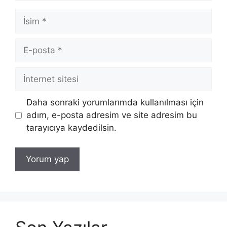
İsim
E-
posta
İnternet
sitesi
Daha sonraki yorumlarımda kullanılması için
adım, e-posta adresim ve site adresim bu
tarayıcıya kaydedilsin.