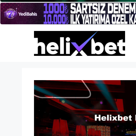
İçeriğe
atla