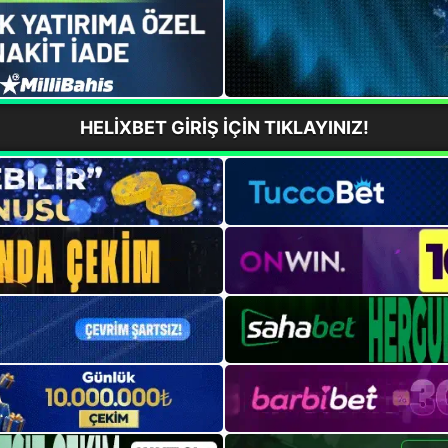
HELİXBET GİRİŞ İÇİN TIKLAYINIZ!