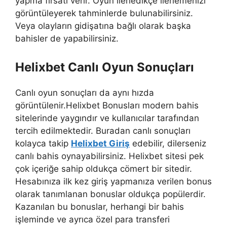
yapma fırsatı verir. Oyun ilerledikçe ilerlemenizi
görüntüleyerek tahminlerde bulunabilirsiniz.
Veya olayların gidişatına bağlı olarak başka
bahisler de yapabilirsiniz.
Helixbet Canlı Oyun Sonuçları
Canlı oyun sonuçları da aynı hızda
görüntülenir.Helixbet Bonusları modern bahis
sitelerinde yaygındır ve kullanıcılar tarafından
tercih edilmektedir. Buradan canlı sonuçları
kolayca takip
Helixbet Giriş
edebilir, dilerseniz
canlı bahis oynayabilirsiniz. Helixbet sitesi pek
çok içeriğe sahip oldukça cömert bir sitedir.
Hesabınıza ilk kez giriş yapmanıza verilen bonus
olarak tanımlanan bonuslar oldukça popülerdir.
Kazanılan bu bonuslar, herhangi bir bahis
işleminde ve ayrıca özel para transferi