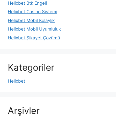
Helixbet Btk Engeli
Helixbet Casino Sistemi
Helixbet Mobil Kolaylık
Helixbet Mobil Uyumluluk
Helixbet Şikayet Çözümü
Kategoriler
Helixbet
Arşivler