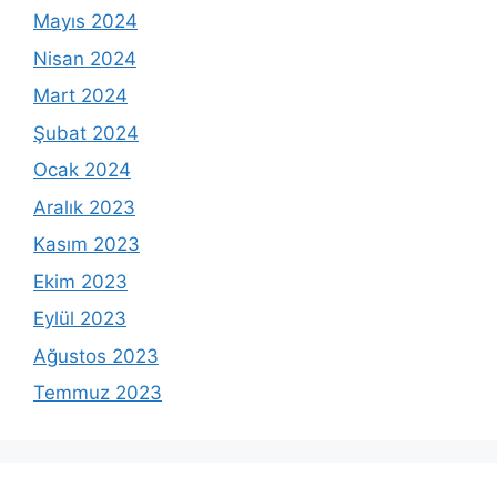
Mayıs 2024
Nisan 2024
Mart 2024
Şubat 2024
Ocak 2024
Aralık 2023
Kasım 2023
Ekim 2023
Eylül 2023
Ağustos 2023
Temmuz 2023