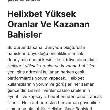
Helixbet Yüksek
Oranlar Ve Kazanan
Bahisler
Bu durumda sanal dünyada oluşturulan
bahislerin büyüklüğü önceliklidir ancak
deneyimin önemi kesinlikle ciddiye alınmalıdır.
Helixbet yüksek oranlar ve kazanan bahisler
yeni giriş adresini kullanan herkes çeşitli
platformlarda yorum yapacak. Helixbet
kullanıcılarının yorum ve görüşleri her zaman
günceldir. Lisanslı veriler casino sitelerinin
ayrıntılı ve kapsayıcı hedeflerinden biridir, ancak
lisanslı Helixbet adresleri her zaman güvenilirlik
sınırlarına ulaşabilir. Helixbet Spor Bahisleri