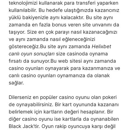
teknolojimizi kullanarak para transferi yaparken
kullanılabilir. Bu hedefe ulaştığınızda kazancınız
yüklü bakiyenizle aynı kalacaktır. Bu site aynı
zamanda en fazla bonus veren site unvanını da
taşıyor. Size en çok parayı nasıl kazanacağınızı
ve aynı zamanda nasıl eğleneceğinizi
göstereceğiz.Bu site aynı zamanda
Helixbet
canlı oyun sonuçları
size casinoda oynama
fırsatı da sunuyor.Bu web sitesi aynı zamanda
casino oyunları oynayarak para kazanmanıza ve
canlı casino oyunları oynamanıza da olanak
sağlar.
Dilerseniz en popüler casino oyunu olan pokeri
de oynayabilirsiniz. Bir kart oyununda kazananı
belirlemek için kartların değeri hesaplanır. Bir
diğer casino oyunu ise kartlarla da oynanabilen
Black Jack’tir. Oyun rakip oyuncuya karşı değil