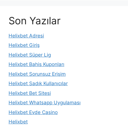
Son Yazılar
Helixbet Adresi
Helixbet Giriş
Helixbet Süper Lig
Helixbet Bahis Kuponları
Helixbet Sorunsuz Erişim
Helixbet Sadık Kullanıcılar
Helixbet Bet Sitesi
Helixbet Whatsapp Uygulaması
Helixbet Evde Casino
Helixbet