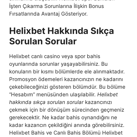
İşten Çıkarma Sorunlarına İlişkin Bonus
Fırsatlarında Avantaj Gösteriyor.
Helixbet Hakkında Sıkça
Sorulan Sorular
Helixbet canlı casino veya spor bahis
oyunlarında sorunlar yaşayabilirsiniz. Bu
konuların bir kısmı bölümlerde ele alınmaktadır.
Promosyon ödemeleri kazancınızın ne kadarını
çekebileceğinizi gösteren bölümdür. Bu bölüme
“Hesabım” menüsünden ulaşılabilir.
Helixbet
hakkında sıkça sorulan sorular
kazancınızı
çekmek için bir dönüşüm sürecinden geçmeniz
gerekecektir. Ne kadar bahis oynandığını ne
kadar kazancın çekildiğini anında görebilirsiniz.
Helixbet Bahis ve Canlı Bahis Bölümü Helixbet