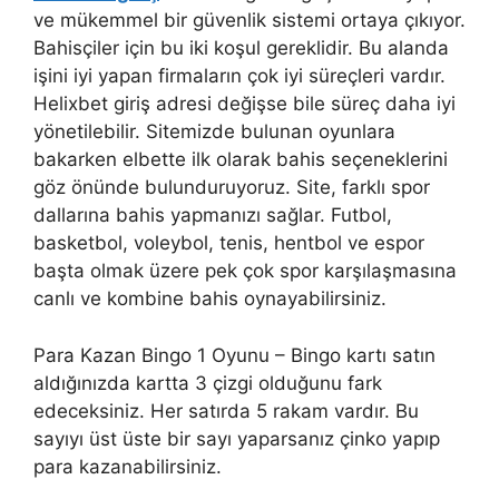
ve mükemmel bir güvenlik sistemi ortaya çıkıyor.
Bahisçiler için bu iki koşul gereklidir. Bu alanda
işini iyi yapan firmaların çok iyi süreçleri vardır.
Helixbet giriş adresi değişse bile süreç daha iyi
yönetilebilir. Sitemizde bulunan oyunlara
bakarken elbette ilk olarak bahis seçeneklerini
göz önünde bulunduruyoruz. Site, farklı spor
dallarına bahis yapmanızı sağlar. Futbol,
basketbol, voleybol, tenis, hentbol ve espor
başta olmak üzere pek çok spor karşılaşmasına
canlı ve kombine bahis oynayabilirsiniz.
Para Kazan Bingo 1 Oyunu – Bingo kartı satın
aldığınızda kartta 3 çizgi olduğunu fark
edeceksiniz. Her satırda 5 rakam vardır. Bu
sayıyı üst üste bir sayı yaparsanız çinko yapıp
para kazanabilirsiniz.