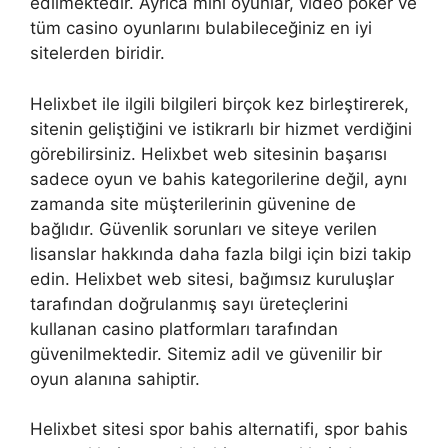
edilmektedir. Ayrıca mini oyunlar, video poker ve
tüm casino oyunlarını bulabileceğiniz en iyi
sitelerden biridir.
Helixbet ile ilgili bilgileri birçok kez birleştirerek,
sitenin geliştiğini ve istikrarlı bir hizmet verdiğini
görebilirsiniz. Helixbet web sitesinin başarısı
sadece oyun ve bahis kategorilerine değil, aynı
zamanda site müşterilerinin güvenine de
bağlıdır. Güvenlik sorunları ve siteye verilen
lisanslar hakkında daha fazla bilgi için bizi takip
edin. Helixbet web sitesi, bağımsız kuruluşlar
tarafından doğrulanmış sayı üreteçlerini
kullanan casino platformları tarafından
güvenilmektedir. Sitemiz adil ve güvenilir bir
oyun alanına sahiptir.
Helixbet sitesi spor bahis alternatifi, spor bahis