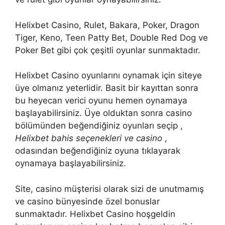
Helixbet Casino, Rulet, Bakara, Poker, Dragon
Tiger, Keno, Teen Patty Bet, Double Red Dog ve
Poker Bet gibi çok çeşitli oyunlar sunmaktadır.
Helixbet Casino oyunlarını oynamak için siteye
üye olmanız yeterlidir. Basit bir kayıttan sonra
bu heyecan verici oyunu hemen oynamaya
başlayabilirsiniz. Üye olduktan sonra casino
bölümünden beğendiğiniz oyunları seçip ,
Helixbet bahis seçenekleri ve casino
,
odasından beğendiğiniz oyuna tıklayarak
oynamaya başlayabilirsiniz.
Site, casino müşterisi olarak sizi de unutmamış
ve casino bünyesinde özel bonuslar
sunmaktadır. Helixbet Casino hoşgeldin