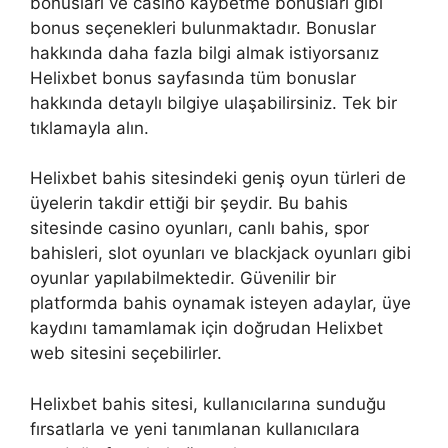
bonusları ve casino kaybetme bonusları gibi
bonus seçenekleri bulunmaktadır. Bonuslar
hakkında daha fazla bilgi almak istiyorsanız
Helixbet bonus sayfasında tüm bonuslar
hakkında detaylı bilgiye ulaşabilirsiniz. Tek bir
tıklamayla alın.
Helixbet bahis sitesindeki geniş oyun türleri de
üyelerin takdir ettiği bir şeydir. Bu bahis
sitesinde casino oyunları, canlı bahis, spor
bahisleri, slot oyunları ve blackjack oyunları gibi
oyunlar yapılabilmektedir. Güvenilir bir
platformda bahis oynamak isteyen adaylar, üye
kaydını tamamlamak için doğrudan Helixbet
web sitesini seçebilirler.
Helixbet bahis sitesi, kullanıcılarına sunduğu
fırsatlarla ve yeni tanımlanan kullanıcılara