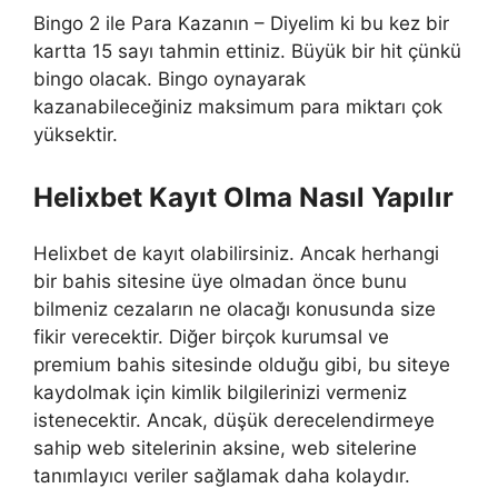
Bingo 2 ile Para Kazanın – Diyelim ki bu kez bir
kartta 15 sayı tahmin ettiniz. Büyük bir hit çünkü
bingo olacak. Bingo oynayarak
kazanabileceğiniz maksimum para miktarı çok
yüksektir.
Helixbet Kayıt Olma Nasıl Yapılır
Helixbet de kayıt olabilirsiniz. Ancak herhangi
bir bahis sitesine üye olmadan önce bunu
bilmeniz cezaların ne olacağı konusunda size
fikir verecektir. Diğer birçok kurumsal ve
premium bahis sitesinde olduğu gibi, bu siteye
kaydolmak için kimlik bilgilerinizi vermeniz
istenecektir. Ancak, düşük derecelendirmeye
sahip web sitelerinin aksine, web sitelerine
tanımlayıcı veriler sağlamak daha kolaydır.