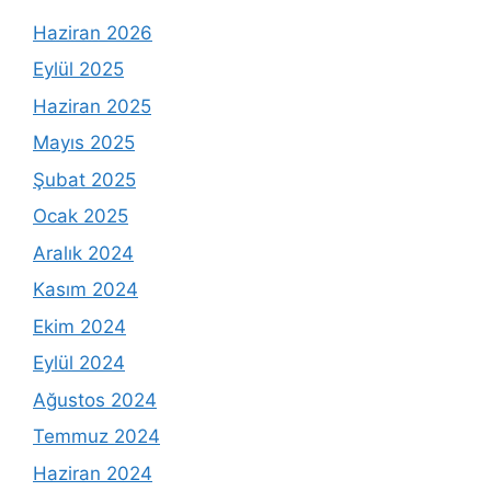
Haziran 2026
Eylül 2025
Haziran 2025
Mayıs 2025
Şubat 2025
Ocak 2025
Aralık 2024
Kasım 2024
Ekim 2024
Eylül 2024
Ağustos 2024
Temmuz 2024
Haziran 2024