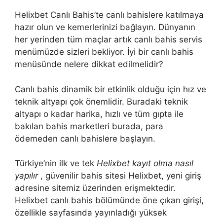
Helixbet Canlı Bahis’te canlı bahislere katılmaya
hazır olun ve kemerlerinizi bağlayın. Dünyanın
her yerinden tüm maçlar artık canlı bahis servis
menümüzde sizleri bekliyor. İyi bir canlı bahis
menüsünde nelere dikkat edilmelidir?
Canlı bahis dinamik bir etkinlik olduğu için hız ve
teknik altyapı çok önemlidir. Buradaki teknik
altyapı o kadar harika, hızlı ve tüm gıpta ile
bakılan bahis marketleri burada, para
ödemeden canlı bahislere başlayın.
Türkiye’nin ilk ve tek
Helixbet kayıt olma nasıl
yapılır
, güvenilir bahis sitesi Helixbet, yeni giriş
adresine sitemiz üzerinden erişmektedir.
Helixbet canlı bahis bölümünde öne çıkan girişi,
özellikle sayfasında yayınladığı yüksek