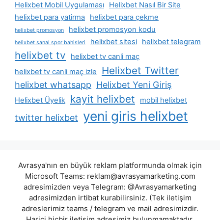
Helixbet Mobil Uygulaması
Helixbet Nasıl Bir Site
helixbet para yatirma
helixbet para çekme
helixbet promosyon kodu
helixbet promosyon
helixbet sitesi
helixbet telegram
helixbet sanal spor bahisleri
helixbet tv
helixbet tv canli maç
Helixbet Twitter
helixbet tv canli maç izle
helixbet whatsapp
Helixbet Yeni Giriş
kayit helixbet
Helixbet Üyelik
mobil helixbet
yeni giris helixbet
twitter helixbet
Avrasya'nın en büyük reklam platformunda olmak için
Microsoft Teams:
reklam@avrasyamarketing.com
adresimizden veya Telegram: @Avrasyamarketing
adresimizden irtibat kurabilirsiniz. (Tek iletişim
adreslerimiz teams / telegram ve mail adresimizdir.
Harici hiçbir iletişim adresimiz bulunmamaktadır.