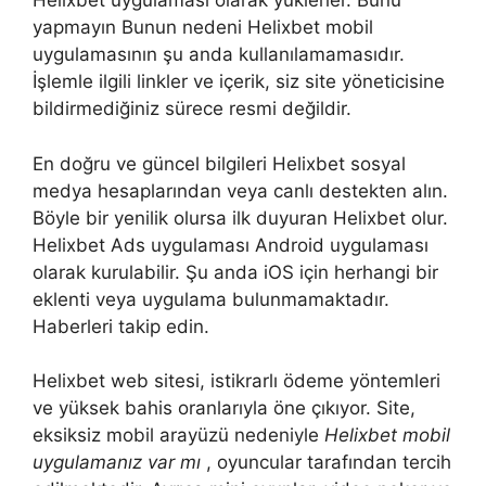
Helixbet uygulaması olarak yüklerler. Bunu
yapmayın Bunun nedeni Helixbet mobil
uygulamasının şu anda kullanılamamasıdır.
İşlemle ilgili linkler ve içerik, siz site yöneticisine
bildirmediğiniz sürece resmi değildir.
En doğru ve güncel bilgileri Helixbet sosyal
medya hesaplarından veya canlı destekten alın.
Böyle bir yenilik olursa ilk duyuran Helixbet olur.
Helixbet Ads uygulaması Android uygulaması
olarak kurulabilir. Şu anda iOS için herhangi bir
eklenti veya uygulama bulunmamaktadır.
Haberleri takip edin.
Helixbet web sitesi, istikrarlı ödeme yöntemleri
ve yüksek bahis oranlarıyla öne çıkıyor. Site,
eksiksiz mobil arayüzü nedeniyle
Helixbet mobil
uygulamanız var mı
, oyuncular tarafından tercih