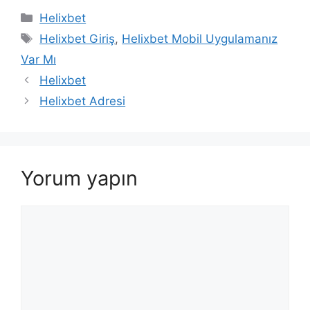
Kategoriler
Helixbet
Etiketler
Helixbet Giriş
,
Helixbet Mobil Uygulamanız
Var Mı
Helixbet
Helixbet Adresi
Yorum yapın
Yorum