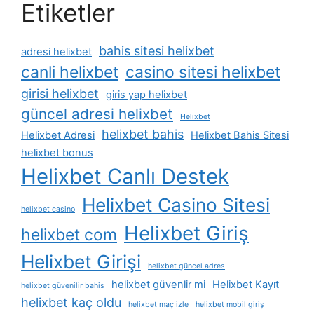
Etiketler
bahis sitesi helixbet
adresi helixbet
canli helixbet
casino sitesi helixbet
girisi helixbet
giris yap helixbet
güncel adresi helixbet
Helixbet
helixbet bahis
Helixbet Adresi
Helixbet Bahis Sitesi
helixbet bonus
Helixbet Canlı Destek
Helixbet Casino Sitesi
helixbet casino
Helixbet Giriş
helixbet com
Helixbet Girişi
helixbet güncel adres
helixbet güvenlir mi
Helixbet Kayıt
helixbet güvenilir bahis
helixbet kaç oldu
helixbet maç izle
helixbet mobil giriş