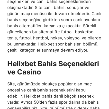
seçenekleri ve canlı bahis seçeneklerinden
oluşmaktadır. Site canlı bahis, sonuçlar ve
günün maçı menüsü ile devam etmektedir. Canlı
bahis seçeneğine girdikten sonra canlı oyunlara
bahis alternatifleri karşınıza çıkacaktır. Sürekli
güncellenen bu alternatifte futbol, basketbol,
tenis, futbol, hentbol, hokey, voleybol ve bilardo
bulunmaktadır. Helixbet spor bahisleri bölümü,
çeşitli kategoriler sunmaya devam ediyor.
Helixbet Bahis Seçenekleri
ve Casino
Site, günümüzde oldukça popüler olan maç
öncesi ve canlı bahis seçeneklerini kabul
edebilir. Helixbet bahis dahil birçok seçenek
vardır. Ayrıca 50’den fazla spor dalına da bahis
oynayabilirsiniz. Site, günümüzde giderek daha