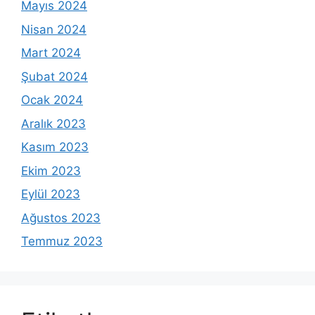
Mayıs 2024
Nisan 2024
Mart 2024
Şubat 2024
Ocak 2024
Aralık 2023
Kasım 2023
Ekim 2023
Eylül 2023
Ağustos 2023
Temmuz 2023