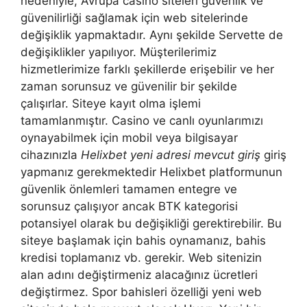
nedeniyle, Avrupa casino siteleri güvenlik ve
güvenilirliği sağlamak için web sitelerinde
değişiklik yapmaktadır. Aynı şekilde Servette de
değişiklikler yapılıyor. Müşterilerimiz
hizmetlerimize farklı şekillerde erişebilir ve her
zaman sorunsuz ve güvenilir bir şekilde
çalışırlar. Siteye kayıt olma işlemi
tamamlanmıştır. Casino ve canlı oyunlarımızı
oynayabilmek için mobil veya bilgisayar
cihazınızla
Helixbet yeni adresi mevcut giriş
giriş
yapmanız gerekmektedir Helixbet platformunun
güvenlik önlemleri tamamen entegre ve
sorunsuz çalışıyor ancak BTK kategorisi
potansiyel olarak bu değişikliği gerektirebilir. Bu
siteye başlamak için bahis oynamanız, bahis
kredisi toplamanız vb. gerekir. Web sitenizin
alan adını değiştirmeniz alacağınız ücretleri
değiştirmez. Spor bahisleri özelliği yeni web