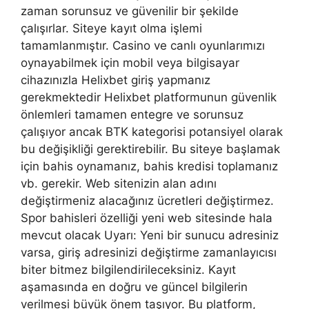
zaman sorunsuz ve güvenilir bir şekilde
çalışırlar. Siteye kayıt olma işlemi
tamamlanmıştır. Casino ve canlı oyunlarımızı
oynayabilmek için mobil veya bilgisayar
cihazınızla Helixbet giriş yapmanız
gerekmektedir Helixbet platformunun güvenlik
önlemleri tamamen entegre ve sorunsuz
çalışıyor ancak BTK kategorisi potansiyel olarak
bu değişikliği gerektirebilir. Bu siteye başlamak
için bahis oynamanız, bahis kredisi toplamanız
vb. gerekir. Web sitenizin alan adını
değiştirmeniz alacağınız ücretleri değiştirmez.
Spor bahisleri özelliği yeni web sitesinde hala
mevcut olacak Uyarı: Yeni bir sunucu adresiniz
varsa, giriş adresinizi değiştirme zamanlayıcısı
biter bitmez bilgilendirileceksiniz. Kayıt
aşamasında en doğru ve güncel bilgilerin
verilmesi büyük önem taşıyor. Bu platform,