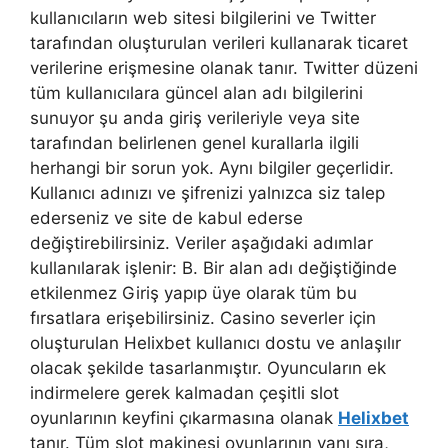
kullanıcıların web sitesi bilgilerini ve Twitter
tarafından oluşturulan verileri kullanarak ticaret
verilerine erişmesine olanak tanır. Twitter düzeni
tüm kullanıcılara güncel alan adı bilgilerini
sunuyor şu anda giriş verileriyle veya site
tarafından belirlenen genel kurallarla ilgili
herhangi bir sorun yok. Aynı bilgiler geçerlidir.
Kullanıcı adınızı ve şifrenizi yalnızca siz talep
ederseniz ve site de kabul ederse
değiştirebilirsiniz. Veriler aşağıdaki adımlar
kullanılarak işlenir: B. Bir alan adı değiştiğinde
etkilenmez Giriş yapıp üye olarak tüm bu
fırsatlara erişebilirsiniz. Casino severler için
oluşturulan Helixbet kullanıcı dostu ve anlaşılır
olacak şekilde tasarlanmıştır. Oyuncuların ek
indirmelere gerek kalmadan çeşitli slot
oyunlarının keyfini çıkarmasına olanak
Helixbet
tanır. Tüm slot makinesi oyunlarının yanı sıra,