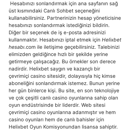
Hesabınızı sonlandırmak için ana sayfanın sağ
üst kısmındaki Canlı Sohbet seçeneğini
kullanabilirsiniz. Partnerinizin hesap yöneticisine
hesabınızı sonlandırmak istediğinizi bildirin.
Diğer bir seçenek de iş e-posta adresinizi
kullanmaktır. Hesabınızı iptal etmek için
Helixbet
hesabı
.com ile iletişime geçebilirsiniz. Talebinizi
elimizden geldiğince hızlı bir şekilde yerine
getirmeye çalışacağız. Bu örnekler son derece
nadirdir. Helixbet saygın ve kazançlı bir
çevrimiçi casino sitesidir, dolayısıyla hiç kimse
aboneliğini sonlandırmak istemez. Bunun yerine
her gün binlerce kişi. Bu site, en son teknolojiye
ve çok çeşitli canlı casino oyunlarına sahip olan
oyun endüstrisinde bir liderdir. Web sitesi
çevrimiçi casino oyunlarına adanmıştır ve hem
casino oyunları hem de canlı bahisler için
Helixbet Oyun Komisyonundan lisansa sahiptir.