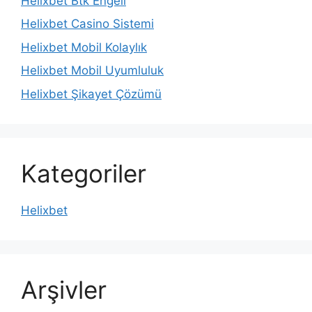
Helixbet Btk Engeli
Helixbet Casino Sistemi
Helixbet Mobil Kolaylık
Helixbet Mobil Uyumluluk
Helixbet Şikayet Çözümü
Kategoriler
Helixbet
Arşivler