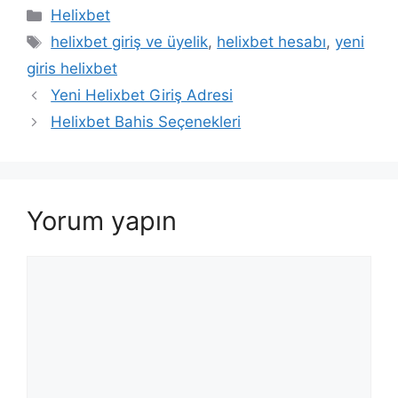
Kategoriler
Helixbet
Etiketler
helixbet giriş ve üyelik
,
helixbet hesabı
,
yeni
giris helixbet
Yeni Helixbet Giriş Adresi
Helixbet Bahis Seçenekleri
Yorum yapın
Yorum