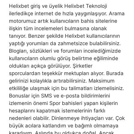
Helixbet giriş ve üyelik Helixbet Teknoloji
ilerledikçe internet de hızla yaygınlaşıyor. Arama
motorumuz artık kullanıcıların bahis sitelerine
ilişkin tüm incelemeleri bulmasına olanak
tanıyor. Benzer şekilde Helixbet kullanıcılarının
yaptığı yorumları da zahmetsizce bulabilirsiniz.
Blogları, sözlükleri ve forumları incelediğimizde
kullanıcıların olumlu görüş belirtme eğiliminde
oldukları açıkça görülüyor. Şirketler
sporculardan teşekkür mektupları alıyor. Burada
gelirinizi kolaylıkla artırabilirsiniz. Maksimum
etkililiğe ulaşmak için bu talimatları izlemelisiniz.
Bonuslar için SMS ve e-posta bildirimlerini
izlemenin önemi Spor bahisleri yapan kişilerin
hesaplarını kapatmak istemelerinin farklı
nedenleri olabilir. Dinlenmeye ihtiyaçları var. Çok
büyük acılara katlandım ve bağımlı olmamaya
kararlıyım. Aslında bu oldukça doğal. Ancak