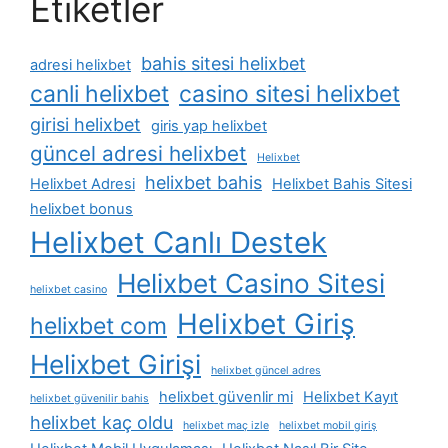
Etiketler
bahis sitesi helixbet
adresi helixbet
canli helixbet
casino sitesi helixbet
girisi helixbet
giris yap helixbet
güncel adresi helixbet
Helixbet
helixbet bahis
Helixbet Adresi
Helixbet Bahis Sitesi
helixbet bonus
Helixbet Canlı Destek
Helixbet Casino Sitesi
helixbet casino
Helixbet Giriş
helixbet com
Helixbet Girişi
helixbet güncel adres
helixbet güvenlir mi
Helixbet Kayıt
helixbet güvenilir bahis
helixbet kaç oldu
helixbet maç izle
helixbet mobil giriş