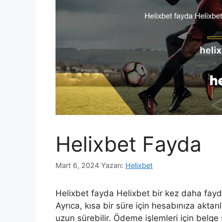
Helixbet Fayda
Mart 6, 2024
Yazarı:
Helixbet
Helixbet fayda Helixbet bir kez daha fayda
Ayrıca, kısa bir süre için hesabınıza aktarı
uzun sürebilir. Ödeme işlemleri için bel