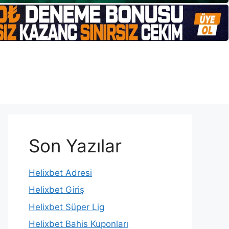
Son Yazılar
Helixbet Adresi
Helixbet Giriş
Helixbet Süper Lig
Helixbet Bahis Kuponları