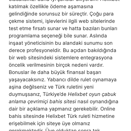
katılmak özellikle ödeme aşamasına
gelindiğinde sorunsuz bir süreçtir. Çoğu para
çekme sistemi, işlevlerini ilgili web sitelerinde
test etme fırsatı sunar ve hatta bazıları bunları
programlama seçeneği bile sunar. Aslında
inşaat yöneticisinin bu alandaki sunumu son
derece profesyoneldir. Bu açıdan bakıldığında
bir web sitesindeki sistemlere entegrasyona
öncelik verilmesinin birçok nedeni vardır.
Bonuslar ile daha büyük finansal başarı
yaşayacaksınız. Yabancı dilde rulet oynamaya
aşina değilseniz ve Türk ruletini yeni
duymuşsanız, Türkiye’de
Helixbet oyun çabuk
anlama çevrimiçi bahis sitesi
nasıl oynandığına
dair bir açıklama yapmanız gerekebilir. Online
bahis sitesinde Helixbet Türk ruleti hizmetine
erişebilmek için siteye üye olmanız
gerekmektedir. Üye olduktan sonra tek