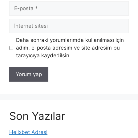
E-
posta
İnternet
sitesi
Daha sonraki yorumlarımda kullanılması için
adım, e-posta adresim ve site adresim bu
tarayıcıya kaydedilsin.
Son Yazılar
Helixbet Adresi