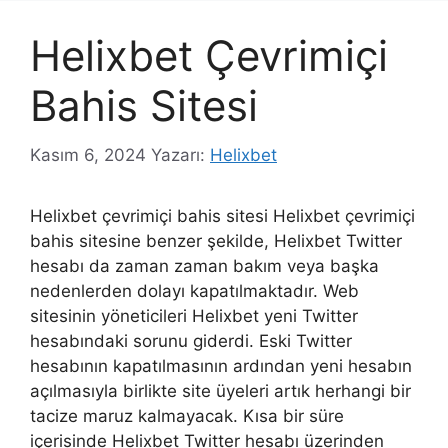
Helixbet Çevrimiçi
Bahis Sitesi
Kasım 6, 2024
Yazarı:
Helixbet
Helixbet çevrimiçi bahis sitesi Helixbet çevrimiçi
bahis sitesine benzer şekilde, Helixbet Twitter
hesabı da zaman zaman bakım veya başka
nedenlerden dolayı kapatılmaktadır. Web
sitesinin yöneticileri Helixbet yeni Twitter
hesabındaki sorunu giderdi. Eski Twitter
hesabının kapatılmasının ardından yeni hesabın
açılmasıyla birlikte site üyeleri artık herhangi bir
tacize maruz kalmayacak. Kısa bir süre
içerisinde Helixbet Twitter hesabı üzerinden