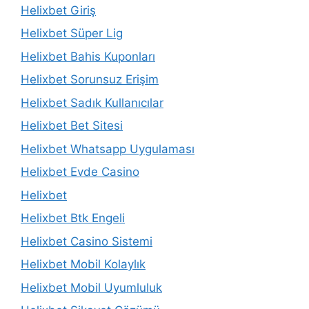
Helixbet Giriş
Helixbet Süper Lig
Helixbet Bahis Kuponları
Helixbet Sorunsuz Erişim
Helixbet Sadık Kullanıcılar
Helixbet Bet Sitesi
Helixbet Whatsapp Uygulaması
Helixbet Evde Casino
Helixbet
Helixbet Btk Engeli
Helixbet Casino Sistemi
Helixbet Mobil Kolaylık
Helixbet Mobil Uyumluluk