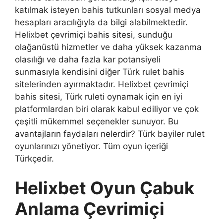
katılmak isteyen bahis tutkunları sosyal medya
hesapları aracılığıyla da bilgi alabilmektedir.
Helixbet çevrimiçi bahis sitesi, sunduğu
olağanüstü hizmetler ve daha yüksek kazanma
olasılığı ve daha fazla kar potansiyeli
sunmasıyla kendisini diğer Türk rulet bahis
sitelerinden ayırmaktadır. Helixbet çevrimiçi
bahis sitesi, Türk ruleti oynamak için en iyi
platformlardan biri olarak kabul ediliyor ve çok
çeşitli mükemmel seçenekler sunuyor. Bu
avantajların faydaları nelerdir? Türk bayiler rulet
oyunlarınızı yönetiyor. Tüm oyun içeriği
Türkçedir.
Helixbet Oyun Çabuk
Anlama Çevrimiçi