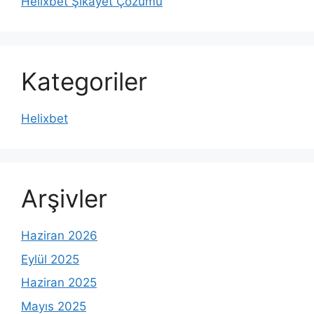
Helixbet Şikayet Çözümü
Kategoriler
Helixbet
Arşivler
Haziran 2026
Eylül 2025
Haziran 2025
Mayıs 2025