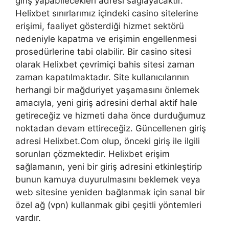
giriş yapabilecekleri adresi sağlayacaktır.
Helixbet sınırlarımız içindeki casino sitelerine
erişimi, faaliyet gösterdiği hizmet sektörü
nedeniyle kapatma ve erişimin engellenmesi
prosedürlerine tabi olabilir. Bir casino sitesi
olarak Helixbet çevrimiçi bahis sitesi zaman
zaman kapatılmaktadır. Site kullanıcılarının
herhangi bir mağduriyet yaşamasını önlemek
amacıyla, yeni giriş adresini derhal aktif hale
getireceğiz ve hizmeti daha önce durduğumuz
noktadan devam ettireceğiz. Güncellenen giriş
adresi Helixbet.Com olup, önceki giriş ile ilgili
sorunları çözmektedir. Helixbet erişim
sağlamanın, yeni bir giriş adresini etkinleştirip
bunun kamuya duyurulmasını beklemek veya
web sitesine yeniden bağlanmak için sanal bir
özel ağ (vpn) kullanmak gibi çeşitli yöntemleri
vardır.