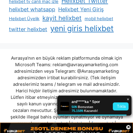
Helixbet Twitter
helixbet tv canli maç izle
helixbet whatsapp
Helixbet Yeni Giriş
kayit helixbet
Helixbet Üyelik
mobil helixbet
yeni giris helixbet
twitter helixbet
Avrasya'nın en büyük reklam platformunda olmak için
Microsoft Teams:
reklam@avrasyamarketing.com
adresimizden veya Telegram: @Avrasyamarketing
adresimizden irtibat kurabilirsiniz. (Tek iletişim
adreslerimiz teams / telegram ve mail adresimizdir.
Harici hiçbir iletişim adresimiz bulunmamaktadır.
Lütfen itibar etmeyiniz.) Türkiye yasalarına göre 7258
sayılı kanun uyarınca yasa dışı bahis oynamanın
cezaları mevcuttur. Şu an bulunduğunuz site hiç bir
şekilde illegal bahis oyunları oynatmıyor ve oynamaya
aracı olmuyordur.
joybet
|
betskor
|
formenbet
|
×
exxenbet
|
veracasino
|
kentwin
|
golazo
|
casinoper