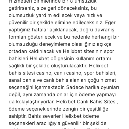
Hizmetleri Birimlerinde Bir Olumsuzluk
getirirseniz, size geri döneceksiniz, bu
olumsuzluk yardım edilecek veya hızlı ve
güvenilir bir şekilde elimine edileceksiniz. Eğer
yaptığınız hatalar açıklanacak, doğru davranış
formları gösterilecek ve bu nedenle herhangi bir
olumsuzluğu deneyimleme olasılığınız açıkça
ortadan kaldırılacak ve Helixbet sitesinin spor
bahisleri Helixbet bölgesinin kullanım ortamı
sağlıklı bir şekilde oluşturulacaktır. Helixbet
bahis sitesi casino, canlı casino, spor bahisleri,
sanal bahis ve canlı bahis alanları çoğu hizmet
seçeneğini içermektedir. Sadece harika oyunları
değil, aynı zamanda onlar için ödeme yapmayı
da kolaylaştırıyorlar. Helixbet Canlı Bahis Sitesi,
ödeme seçeneklerinde zengin bir çeşitliliğe
sahiptir. Bahis severler Helixbet ödeme
seçenekleri aracılığıyla güvenilir bir şekilde