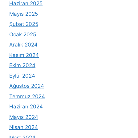
Haziran 2025
Mayıs 2025
Şubat 2025
Ocak 2025
Aralık 2024
Kasım 2024
Ekim 2024
Eylül 2024
Ağustos 2024
Temmuz 2024
Haziran 2024
Mayıs 2024
Nisan 2024
Mart 2024