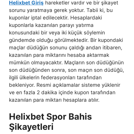
Helixbet Giriş
hareketler vardır ve bir şikayet
sorunu yaratmaya gerek yoktur. Tabii ki, bu
kuponlar iptal edilecektir. Hesaplardaki
kuponlarla kazanılan parayı yatırma
konusundaki bir veya iki küçük söylemin
gündemde olduğu görülmektedir. Bir kupondaki
maçlar düdüğün sonunu çaldığı andan itibaren,
kazanılan para miktarını hesaba aktarmak
mümkün olmayacaktır. Maçların son düdüğünün
son düdüğünden sonra, son maçın son düdüğü,
ilgili ülkelerin federasyonları tarafından
bekleniyor. Resmi açıklamalar sisteme yüklenir
ve en fazla 2 dakika içinde kupon tarafından
kazanılan para miktarı hesaplara atılır.
Helixbet Spor Bahis
Şikayetleri