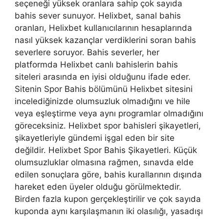
seçeneği yüksek oranlara sahip çok sayıda
bahis sever sunuyor. Helixbet, sanal bahis
oranları, Helixbet kullanıcılarının hesaplarında
nasıl yüksek kazançlar verdiklerini soran bahis
severlere soruyor. Bahis severler, her
platformda Helixbet canlı bahislerin bahis
siteleri arasında en iyisi olduğunu ifade eder.
Sitenin Spor Bahis bölümünü Helixbet sitesini
incelediğinizde olumsuzluk olmadığını ve hile
veya eşleştirme veya aynı programlar olmadığını
göreceksiniz. Helixbet spor bahisleri şikayetleri,
şikayetleriyle gündemi işgal eden bir site
değildir. Helixbet Spor Bahis Şikayetleri. Küçük
olumsuzluklar olmasına rağmen, sınavda elde
edilen sonuçlara göre, bahis kurallarının dışında
hareket eden üyeler olduğu görülmektedir.
Birden fazla kupon gerçekleştirilir ve çok sayıda
kuponda aynı karşılaşmanın iki olasılığı, yasadışı