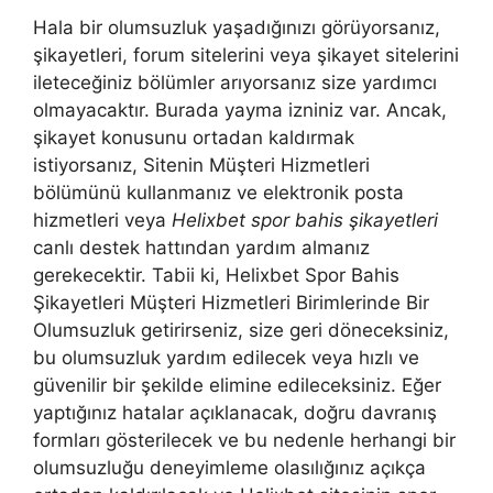
Hala bir olumsuzluk yaşadığınızı görüyorsanız,
şikayetleri, forum sitelerini veya şikayet sitelerini
ileteceğiniz bölümler arıyorsanız size yardımcı
olmayacaktır. Burada yayma izniniz var. Ancak,
şikayet konusunu ortadan kaldırmak
istiyorsanız, Sitenin Müşteri Hizmetleri
bölümünü kullanmanız ve elektronik posta
hizmetleri veya
Helixbet spor bahis şikayetleri
canlı destek hattından yardım almanız
gerekecektir. Tabii ki, Helixbet Spor Bahis
Şikayetleri Müşteri Hizmetleri Birimlerinde Bir
Olumsuzluk getirirseniz, size geri döneceksiniz,
bu olumsuzluk yardım edilecek veya hızlı ve
güvenilir bir şekilde elimine edileceksiniz. Eğer
yaptığınız hatalar açıklanacak, doğru davranış
formları gösterilecek ve bu nedenle herhangi bir
olumsuzluğu deneyimleme olasılığınız açıkça