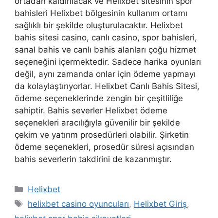
ortadan kaldırılacak ve Helixbet sitesinin spor
bahisleri Helixbet bölgesinin kullanım ortamı
sağlıklı bir şekilde oluşturulacaktır. Helixbet
bahis sitesi casino, canlı casino, spor bahisleri,
sanal bahis ve canlı bahis alanları çoğu hizmet
seçeneğini içermektedir. Sadece harika oyunları
değil, aynı zamanda onlar için ödeme yapmayı
da kolaylaştırıyorlar. Helixbet Canlı Bahis Sitesi,
ödeme seçeneklerinde zengin bir çeşitliliğe
sahiptir. Bahis severler Helixbet ödeme
seçenekleri aracılığıyla güvenilir bir şekilde
çekim ve yatırım prosedürleri olabilir. Şirketin
ödeme seçenekleri, prosedür süresi açısından
bahis severlerin takdirini de kazanmıştır.
Kategoriler
Helixbet
Etiketler
helixbet casino oyuncuları
,
Helixbet Giriş
,