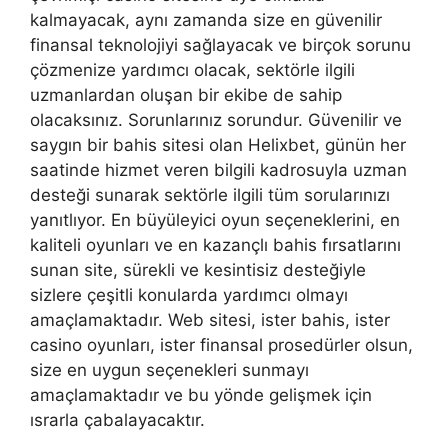
kalmayacak, aynı zamanda size en güvenilir
finansal teknolojiyi sağlayacak ve birçok sorunu
çözmenize yardımcı olacak, sektörle ilgili
uzmanlardan oluşan bir ekibe de sahip
olacaksınız. Sorunlarınız sorundur. Güvenilir ve
saygın bir bahis sitesi olan Helixbet, günün her
saatinde hizmet veren bilgili kadrosuyla uzman
desteği sunarak sektörle ilgili tüm sorularınızı
yanıtlıyor. En büyüleyici oyun seçeneklerini, en
kaliteli oyunları ve en kazançlı bahis fırsatlarını
sunan site, sürekli ve kesintisiz desteğiyle
sizlere çeşitli konularda yardımcı olmayı
amaçlamaktadır. Web sitesi, ister bahis, ister
casino oyunları, ister finansal prosedürler olsun,
size en uygun seçenekleri sunmayı
amaçlamaktadır ve bu yönde gelişmek için
ısrarla çabalayacaktır.