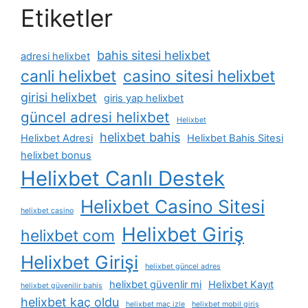
Etiketler
bahis sitesi helixbet
adresi helixbet
canli helixbet
casino sitesi helixbet
girisi helixbet
giris yap helixbet
güncel adresi helixbet
Helixbet
helixbet bahis
Helixbet Adresi
Helixbet Bahis Sitesi
helixbet bonus
Helixbet Canlı Destek
Helixbet Casino Sitesi
helixbet casino
Helixbet Giriş
helixbet com
Helixbet Girişi
helixbet güncel adres
helixbet güvenlir mi
Helixbet Kayıt
helixbet güvenilir bahis
helixbet kaç oldu
helixbet maç izle
helixbet mobil giriş