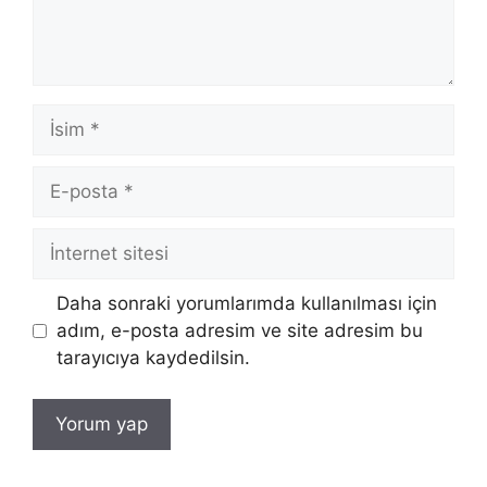
İsim
E-
posta
İnternet
sitesi
Daha sonraki yorumlarımda kullanılması için
adım, e-posta adresim ve site adresim bu
tarayıcıya kaydedilsin.