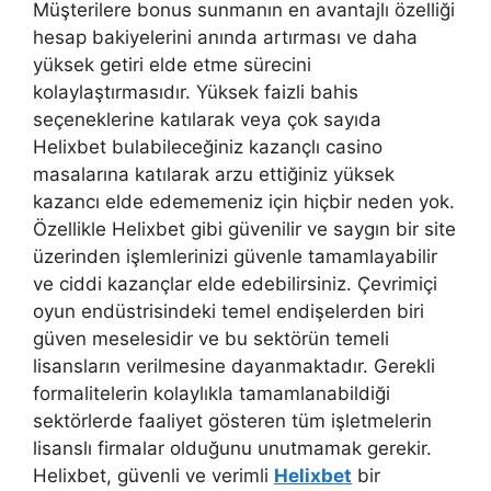
Müşterilere bonus sunmanın en avantajlı özelliği
hesap bakiyelerini anında artırması ve daha
yüksek getiri elde etme sürecini
kolaylaştırmasıdır. Yüksek faizli bahis
seçeneklerine katılarak veya çok sayıda
Helixbet bulabileceğiniz kazançlı casino
masalarına katılarak arzu ettiğiniz yüksek
kazancı elde edememeniz için hiçbir neden yok.
Özellikle Helixbet gibi güvenilir ve saygın bir site
üzerinden işlemlerinizi güvenle tamamlayabilir
ve ciddi kazançlar elde edebilirsiniz. Çevrimiçi
oyun endüstrisindeki temel endişelerden biri
güven meselesidir ve bu sektörün temeli
lisansların verilmesine dayanmaktadır. Gerekli
formalitelerin kolaylıkla tamamlanabildiği
sektörlerde faaliyet gösteren tüm işletmelerin
lisanslı firmalar olduğunu unutmamak gerekir.
Helixbet, güvenli ve verimli
Helixbet
bir