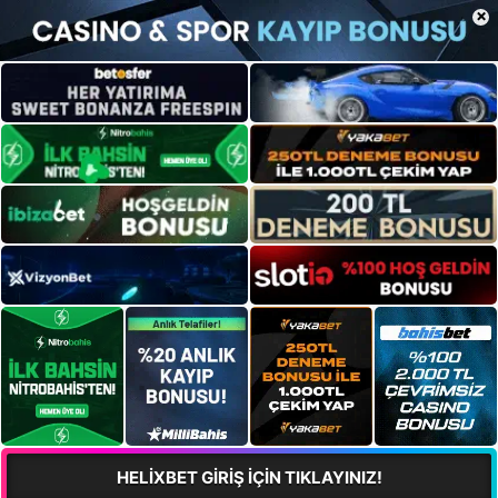
×
HELİXBET GİRİŞ İÇİN TIKLAYINIZ!