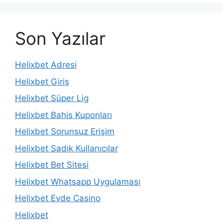
Son Yazılar
Helixbet Adresi
Helixbet Giriş
Helixbet Süper Lig
Helixbet Bahis Kuponları
Helixbet Sorunsuz Erişim
Helixbet Sadık Kullanıcılar
Helixbet Bet Sitesi
Helixbet Whatsapp Uygulaması
Helixbet Evde Casino
Helixbet