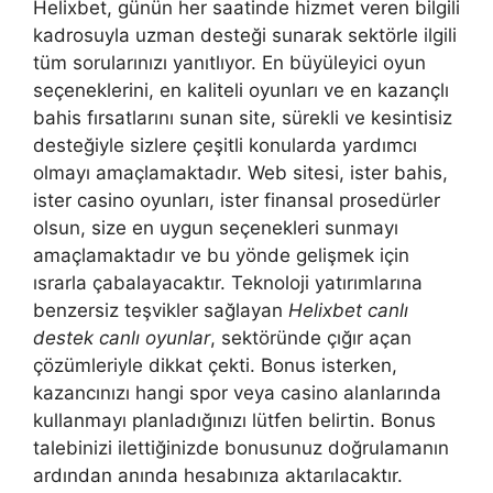
Helixbet, günün her saatinde hizmet veren bilgili
kadrosuyla uzman desteği sunarak sektörle ilgili
tüm sorularınızı yanıtlıyor. En büyüleyici oyun
seçeneklerini, en kaliteli oyunları ve en kazançlı
bahis fırsatlarını sunan site, sürekli ve kesintisiz
desteğiyle sizlere çeşitli konularda yardımcı
olmayı amaçlamaktadır. Web sitesi, ister bahis,
ister casino oyunları, ister finansal prosedürler
olsun, size en uygun seçenekleri sunmayı
amaçlamaktadır ve bu yönde gelişmek için
ısrarla çabalayacaktır. Teknoloji yatırımlarına
benzersiz teşvikler sağlayan
Helixbet canlı
destek canlı oyunlar
, sektöründe çığır açan
çözümleriyle dikkat çekti. Bonus isterken,
kazancınızı hangi spor veya casino alanlarında
kullanmayı planladığınızı lütfen belirtin. Bonus
talebinizi ilettiğinizde bonusunuz doğrulamanın
ardından anında hesabınıza aktarılacaktır.