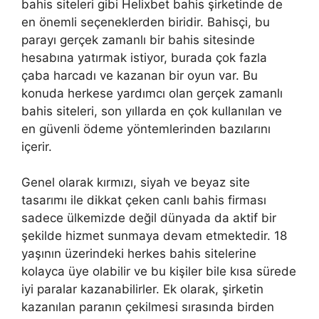
bahis siteleri gibi Helixbet bahis şirketinde de
en önemli seçeneklerden biridir. Bahisçi, bu
parayı gerçek zamanlı bir bahis sitesinde
hesabına yatırmak istiyor, burada çok fazla
çaba harcadı ve kazanan bir oyun var. Bu
konuda herkese yardımcı olan gerçek zamanlı
bahis siteleri, son yıllarda en çok kullanılan ve
en güvenli ödeme yöntemlerinden bazılarını
içerir.
Genel olarak kırmızı, siyah ve beyaz site
tasarımı ile dikkat çeken canlı bahis firması
sadece ülkemizde değil dünyada da aktif bir
şekilde hizmet sunmaya devam etmektedir. 18
yaşının üzerindeki herkes bahis sitelerine
kolayca üye olabilir ve bu kişiler bile kısa sürede
iyi paralar kazanabilirler. Ek olarak, şirketin
kazanılan paranın çekilmesi sırasında birden