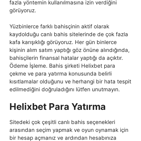
fazla yöntemin kullanılmasına izin verdiğini
görüyoruz.
Yüzbinlerce farklı bahisçinin aktif olarak
kaydolduğu canlı bahis sitelerinde de çok fazla
kafa karışıklığı görüyoruz. Her gün binlerce
kişinin alım satım yaptığı göz önüne alındığında,
bahisçilerin finansal hatalar yaptığı da açıktır.
Ödeme İşleme. Bahis şirketi Helixbet para
çekme ve para yatırma konusunda belirli
kısıtlamalar olduğunu ve herhangi bir hata tespit
edilmediğini doğruladığını lütfen unutmayın.
Helixbet Para Yatırma
Sitedeki çok çeşitli canlı bahis seçenekleri
arasından seçim yapmak ve oyun oynamak için
bir hesap açmanız ve ardından hesabınıza