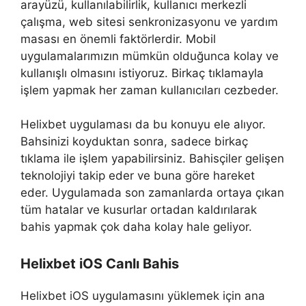
arayüzü, kullanılabilirlik, kullanıcı merkezli
çalışma, web sitesi senkronizasyonu ve yardım
masası en önemli faktörlerdir. Mobil
uygulamalarımızın mümkün olduğunca kolay ve
kullanışlı olmasını istiyoruz. Birkaç tıklamayla
işlem yapmak her zaman kullanıcıları cezbeder.
Helixbet uygulaması da bu konuyu ele alıyor.
Bahsinizi koyduktan sonra, sadece birkaç
tıklama ile işlem yapabilirsiniz. Bahisçiler gelişen
teknolojiyi takip eder ve buna göre hareket
eder. Uygulamada son zamanlarda ortaya çıkan
tüm hatalar ve kusurlar ortadan kaldırılarak
bahis yapmak çok daha kolay hale geliyor.
Helixbet iOS Canlı Bahis
Helixbet iOS uygulamasını yüklemek için ana