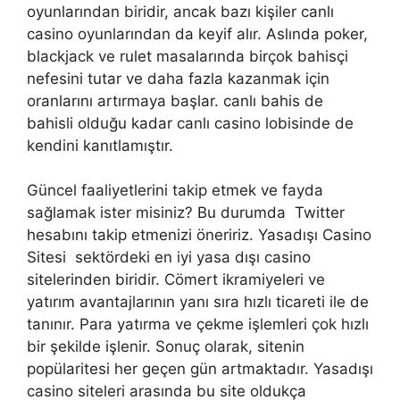
oyunlarından biridir, ancak bazı kişiler canlı
casino oyunlarından da keyif alır. Aslında poker,
blackjack ve rulet masalarında birçok bahisçi
nefesini tutar ve daha fazla kazanmak için
oranlarını artırmaya başlar. canlı bahis de
bahisli olduğu kadar canlı casino lobisinde de
kendini kanıtlamıştır.
Güncel faaliyetlerini takip etmek ve fayda
sağlamak ister misiniz? Bu durumda Twitter
hesabını takip etmenizi öneririz. Yasadışı Casino
Sitesi sektördeki en iyi yasa dışı casino
sitelerinden biridir. Cömert ikramiyeleri ve
yatırım avantajlarının yanı sıra hızlı ticareti ile de
tanınır. Para yatırma ve çekme işlemleri çok hızlı
bir şekilde işlenir. Sonuç olarak, sitenin
popülaritesi her geçen gün artmaktadır. Yasadışı
casino siteleri arasında bu site oldukça