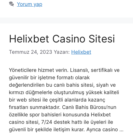
Yorum yap
Helixbet Casino Sitesi
Temmuz 24, 2023
Yazarı:
Helixbet
Yöneticilere hizmet verin. Lisanslı, sertifikalı ve
güvenilir bir işletme formatı olarak
değerlendirilen bu canlı bahis sitesi, siyah ve
kırmızı düğmelerle oluşturulmuş yüksek kaliteli
bir web sitesi ile çeşitli alanlarda kazanç
fırsatları sunmaktadır. Canlı Bahis Bürosu’nun
özellikle spor bahisleri konusunda Helixbet
casino sitesi, 7/24 destek hattı ile üyeleri ile
güvenli bir şekilde iletişim kurar. Ayrıca casino …