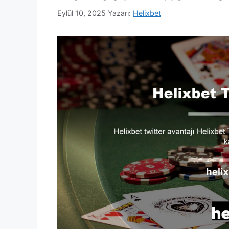
Eylül 10, 2025
Yazarı:
Helixbet